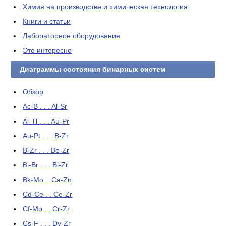
Химия на производстве и химическая технология
Книги и статьи
Лабораторное оборудование
Это интересно
Диаграммы состояния бинарных систем
Обзор
Ac-B . . . Al-Sr
Al-Tl . . . Au-Pr
Au-Pt . . . B-Zr
B-Zr . . . Be-Zr
Bi-Br . . . Bi-Zr
Bk-Mo . .Ca-Zn
Cd-Ce . . Ce-Zr
Cf-Mo . . Cr-Zr
Cs-F . . . Dy-Zr