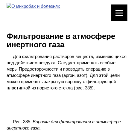
ЛАБОРАТОРНОЕ
ОБОРУДОВАНИЕ
Фильтрование в атмосфере
ХИМИЧЕСКАЯ
инертного газа
ПОСУДА
Для фильтрования растворов веществ, изменяющихся
ВРЕДНЫЕ
под действием воздуха, Следует применять особые
ФАКТОРЫ
меры Предосторожности и проводить операцию в
атмосфере инертного газа (аргон, азот). Для этой цели
МЕТОДЫ
можно применять закрытую воронку с фильтрующей
ПРАКТИЧЕСКОЙ
пластинкой из пористого стекла (рис. 385).
ХИМИИ
ХИМИЯ НА
ПРОИЗВОДСТВЕ
И ХИМИЧЕСКАЯ
Рис. 385.
Воронка для фильтрования в атмосфере
ТЕХНОЛОГИЯ
инертного газа
.