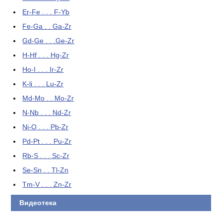
Er-Fe . . . F-Yb
Fe-Ga . . Ga-Zr
Gd-Ge . . .Ge-Zr
H-Hf . . . Hg-Zr
Ho-I . . . Ir-Zr
K-li . . . Lu-Zr
Md-Mo . . Mo-Zr
N-Nb . . . Nd-Zr
Ni-O . . . Pb-Zr
Pd-Pt . . . Pu-Zr
Rb-S . . . Sc-Zr
Se-Sn . . Tl-Zn
Tm-V . . . Zn-Zr
Видеотека