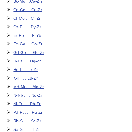
Bk-Mo . .Ca-Zn
Cd-Ce . . Ce-Zr
Cf-Mo . . Cr-Zr
Cs-F . . . Dy-Zr
Er-Fe . . . F-Yb
Fe-Ga . . Ga-Zr
Gd-Ge . . .Ge-Zr
H-Hf . . . Hg-Zr
Ho-I . . . Ir-Zr
K-li . . . Lu-Zr
Md-Mo . . Mo-Zr
N-Nb . . . Nd-Zr
Ni-O . . . Pb-Zr
Pd-Pt . . . Pu-Zr
Rb-S . . . Sc-Zr
Se-Sn . . Tl-Zn