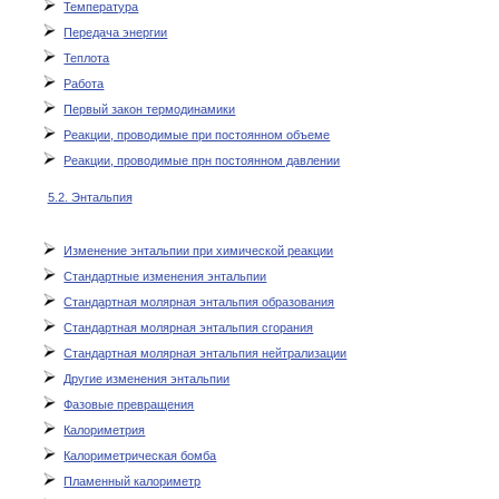
Температура
Передача энергии
Теплота
Работа
Первый закон термодинамики
Реакции, проводимые при постоянном объеме
Реакции, проводимые прн постоянном давлении
5.2. Энтальпия
Изменение энтальпии при химической реакции
Стандартные изменения энтальпии
Стандартная молярная энтальпия образования
Стандартная молярная энтальпия сгорания
Стандартная молярная энтальпия нейтрализации
Другие изменения энтальпии
Фазовые превращения
Калориметрия
Калориметрическая бомба
Пламенный калориметр