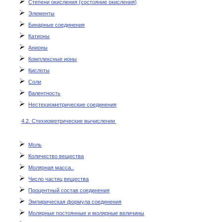
Степени окисления (состояние окисления)
Элементы
Бинарные соединения
Катионы
Анионы
Комплексные ионы
Кислоты
Соли
Валентность
Нестехиометрические соединения
4.2. Стехиометрические вычислении
Моль
Количество вещества
Молярная масса..
Число частиц вещества
Процентный состав соединения
Эмпирическая формула соединения
Молярные постоянные и молярные величины