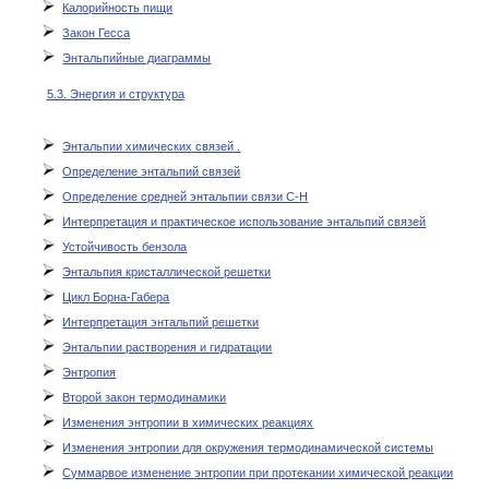
Калорийность пищи
Закон Гесса
Энтальпийные диаграммы
5.3. Энергия и структура
Энтальпии химических связей .
Определение энтальпий связей
Определение средней энтальпии связи C-H
Интерпретация и практическое использование энтальпий связей
Устойчивость бензола
Энтальпия кристаллической решетки
Цикл Борна-Габера
Интерпретация энтальпий решетки
Энтальпии растворения и гидратации
Энтропия
Второй закон термодинамики
Изменения энтропии в химических реакциях
Изменения энтропии для окружения термодинамической системы
Суммарвое изменение энтропии при протекании химической реакции