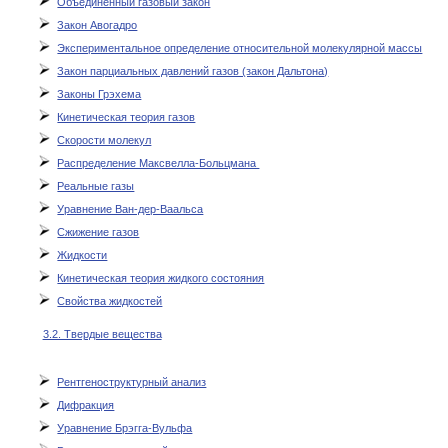
Объединенный газовый закон
КОНТАКТЫ
Закон Авогадро
Экспериментальное определение относительной молекулярной массы
Закон парциальных давлений газов (закон Дальтона)
Законы Грэхема
Кинетическая теория газов
Скорости молекул
Распределение Максвелла-Больцмана
Реальные газы
Уравнение Ван-дер-Ваальса
Сжижение газов
Жидкости
Кинетическая теория жидкого состояния
Свойства жидкостей
3.2. Твердые вещества
Рентгеноструктурный анализ
Дифракция
Уравнение Брэгга-Вульфа