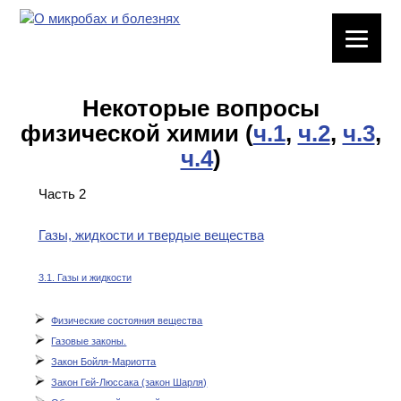
ЛАБОРАТОРНОЕ
ОБОРУДОВАНИЕ
Некоторые вопросы
ХИМИЧЕСКАЯ
физической химии
(
ч.1
,
ч.2
,
ч.3
,
ПОСУДА
ч.4
)
ВРЕДНЫЕ
Часть 2
ФАКТОРЫ
Газы, жидкости и твердые вещества
МЕТОДЫ
ПРАКТИЧЕСКОЙ
ХИМИИ
3.1. Газы и жидкости
Физические состояния вещества
ХИМИЯ НА
ПРОИЗВОДСТВЕ
Газовые законы.
И ХИМИЧЕСКАЯ
Закон Бойля-Мариотта
ТЕХНОЛОГИЯ
Закон Гей-Люссака (закон Шарля)