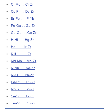
Cf-Mo . . Cr-Zr
Cs-F . . . Dy-Zr
Er-Fe . . . F-Yb
Fe-Ga . . Ga-Zr
Gd-Ge . . .Ge-Zr
H-Hf . . . Hg-Zr
Ho-I . . . Ir-Zr
K-li . . . Lu-Zr
Md-Mo . . Mo-Zr
N-Nb . . . Nd-Zr
Ni-O . . . Pb-Zr
Pd-Pt . . . Pu-Zr
Rb-S . . . Sc-Zr
Se-Sn . . Tl-Zn
Tm-V . . . Zn-Zr