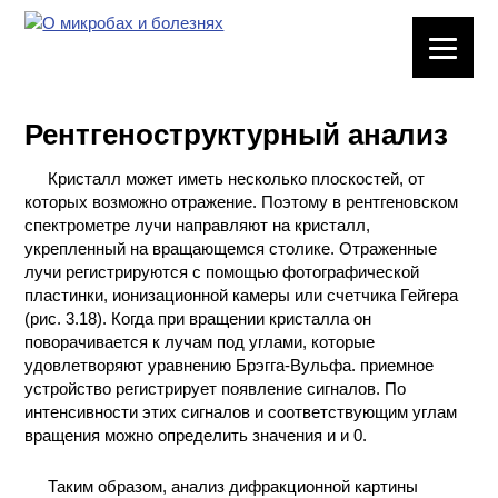
ЛАБОРАТОРНОЕ
ОБОРУДОВАНИЕ
Рентгеноструктурный анализ
ХИМИЧЕСКАЯ
ПОСУДА
Кристалл может иметь несколько плоскостей, от
которых возможно отражение. Поэтому в рентгеновском
ВРЕДНЫЕ
спектрометре лучи направляют на кристалл,
ФАКТОРЫ
укрепленный на вращающемся столике. Отраженные
лучи регистрируются с помощью фотографической
пластинки, ионизационной камеры или счетчика Гейгера
МЕТОДЫ
(рис. 3.18). Когда при вращении кристалла он
ПРАКТИЧЕСКОЙ
поворачивается к лучам под углами, которые
ХИМИИ
удовлетворяют уравнению Брэгга-Byльфа. приемное
устройство регистрирует появление сигналов. По
ХИМИЯ НА
интенсивности этих сигналов и соответствующим углам
ПРОИЗВОДСТВЕ
вращения можно определить значения и и 0.
И ХИМИЧЕСКАЯ
ТЕХНОЛОГИЯ
Таким образом, анализ дифракционной картины