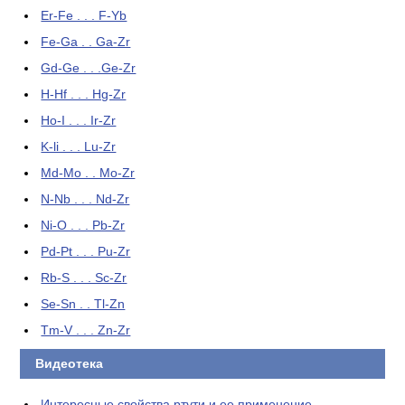
Er-Fe . . . F-Yb
Fe-Ga . . Ga-Zr
Gd-Ge . . .Ge-Zr
H-Hf . . . Hg-Zr
Ho-I . . . Ir-Zr
K-li . . . Lu-Zr
Md-Mo . . Mo-Zr
N-Nb . . . Nd-Zr
Ni-O . . . Pb-Zr
Pd-Pt . . . Pu-Zr
Rb-S . . . Sc-Zr
Se-Sn . . Tl-Zn
Tm-V . . . Zn-Zr
Видеотека
Интересные свойства ртути и ее применение