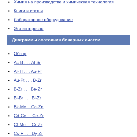
Химия на производстве и химическая технология
Книги и статьи
Лабораторное оборудование
Это интересно
Диаграммы состояния бинарных систем
Обзор
Ac-B . . . Al-Sr
Al-Tl . . . Au-Pr
Au-Pt . . . B-Zr
B-Zr . . . Be-Zr
Bi-Br . . . Bi-Zr
Bk-Mo . .Ca-Zn
Cd-Ce . . Ce-Zr
Cf-Mo . . Cr-Zr
Cs-F . . . Dy-Zr