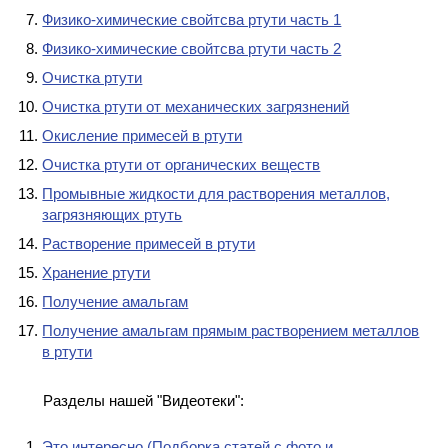
Физико-химические свойтсва ртути часть 1
КОНТАКТЫ
Физико-химические свойтсва ртути часть 2
Очистка ртути
Очистка ртути от механических загрязнений
Окисление примесей в ртути
Очистка ртути от органических веществ
Промывные жидкости для растворения металлов,
загрязняющих ртуть
Растворение примесей в ртути
Хранение ртути
Получение амальгам
Получение амальгам прямым растворением металлов
в ртути
Разделы нашей "Видеотеки":
Это интересно (Подборка статей с фото и