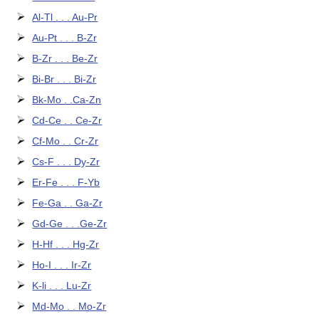
Al-Tl . . . Au-Pr
Au-Pt . . . B-Zr
B-Zr . . . Be-Zr
Bi-Br . . . Bi-Zr
Bk-Mo . .Ca-Zn
Cd-Ce . . Ce-Zr
Cf-Mo . . Cr-Zr
Cs-F . . . Dy-Zr
Er-Fe . . . F-Yb
Fe-Ga . . Ga-Zr
Gd-Ge . . .Ge-Zr
H-Hf . . . Hg-Zr
Ho-I . . . Ir-Zr
K-li . . . Lu-Zr
Md-Mo . . Mo-Zr