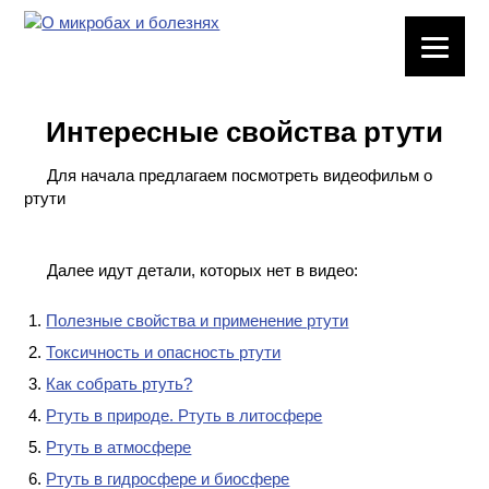
ЛАБОРАТОРНОЕ
ОБОРУДОВАНИЕ
Интересные свойства ртути
ХИМИЧЕСКАЯ
ПОСУДА
Для начала предлагаем посмотреть видеофильм о
ртути
ВРЕДНЫЕ
ФАКТОРЫ
Далее идут детали, которых нет в видео:
МЕТОДЫ
ПРАКТИЧЕСКОЙ
Полезные свойства и применение ртути
ХИМИИ
Токсичность и опасность ртути
Как собрать ртуть?
ХИМИЯ НА
Ртуть в природе. Ртуть в литосфере
ПРОИЗВОДСТВЕ
И ХИМИЧЕСКАЯ
Ртуть в атмосфере
ТЕХНОЛОГИЯ
Ртуть в гидросфере и биосфере