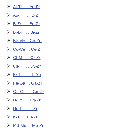
Al-Tl . . . Au-Pr
Au-Pt . . . B-Zr
B-Zr . . . Be-Zr
Bi-Br . . . Bi-Zr
Bk-Mo . .Ca-Zn
Cd-Ce . . Ce-Zr
Cf-Mo . . Cr-Zr
Cs-F . . . Dy-Zr
Er-Fe . . . F-Yb
Fe-Ga . . Ga-Zr
Gd-Ge . . .Ge-Zr
H-Hf . . . Hg-Zr
Ho-I . . . Ir-Zr
K-li . . . Lu-Zr
Md-Mo . . Mo-Zr