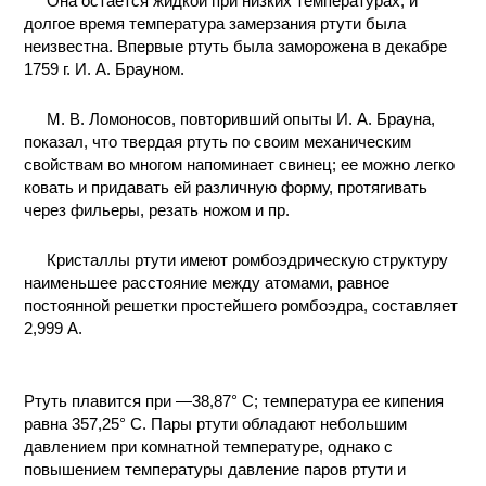
Она остается жидкой при низких температурах, и
долгое время температура замерзания ртути была
КОНТАКТЫ
неизвестна. Впервые ртуть была заморожена в декабре
1759 г. И. А. Брауном.
М. В. Ломоносов, повторивший опыты И. А. Брауна,
показал, что твердая ртуть по своим механическим
свойствам во многом напоминает свинец; ее можно легко
ковать и придавать ей различную форму, протягивать
через фильеры, резать ножом и пр.
Кристаллы ртути имеют ромбоэдрическую структуру
наименьшее расстояние между атомами, равное
постоянной решетки простейшего ромбоэдра, составляет
2,999 А.
Ртуть плавится при —38,87° С; температура ее кипения
равна 357,25° С. Пары ртути обладают небольшим
давлением при комнатной температуре, однако с
повышением температуры давление паров ртути и