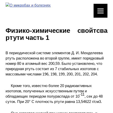
ЛАБОРАТОРНОЕ
ОБОРУДОВАНИЕ
Физико-химические свойтсва
ХИМИЧЕСКАЯ
ртути часть 1
ПОСУДА
ВРЕДНЫЕ
В периодической системе элементов Д. И. Менделеева
ФАКТОРЫ
ртуть расположена во второй группе, имеет порядковый
номер 80 в атомный вес 200,59. Было установлено, что
МЕТОДЫ
природная ртуть состоит из 7 стабильных изотопов с
ПРАКТИЧЕСКОЙ
массовыми числами 196, 198, 199, 200, 201, 202, 204.
ХИМИИ
Кроме того, известно более 20 радиоактивных
изотопов, полученных искусственным путем и
ХИМИЯ НА
-11
обладающих периодом полураспада от 10
ПРОИЗВОДСТВЕ
, сек до 48
И ХИМИЧЕСКАЯ
суток. При 20° С плотность ртути равна 13,54622 г/см3.
ТЕХНОЛОГИЯ