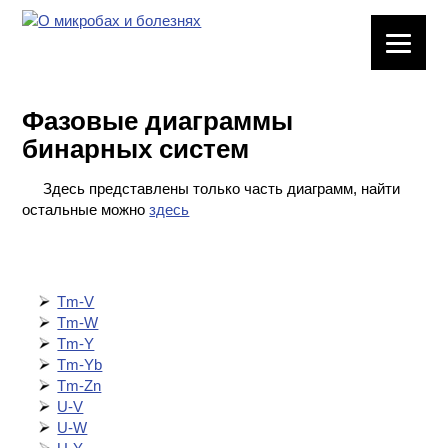
ЛАБОРАТОРНОЕ
ОБОРУДОВАНИЕ
Фазовые диаграммы
ХИМИЧЕСКАЯ
бинарных систем
ПОСУДА
Здесь представлены только часть диаграмм, найти
ВРЕДНЫЕ
остальные можно
здесь
ФАКТОРЫ
МЕТОДЫ
ПРАКТИЧЕСКОЙ
Tm-V
ХИМИИ
Tm-W
Tm-Y
ХИМИЯ НА
Tm-Yb
ПРОИЗВОДСТВЕ
Tm-Zn
И ХИМИЧЕСКАЯ
U-V
ТЕХНОЛОГИЯ
U-W