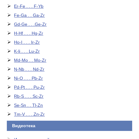
Er-Fe . . . F-Yb
Fe-Ga . . Ga-Zr
Gd-Ge . . .Ge-Zr
H-Hf . . . Hg-Zr
Ho-I . . . Ir-Zr
K-li . . . Lu-Zr
Md-Mo . . Mo-Zr
N-Nb . . . Nd-Zr
Ni-O . . . Pb-Zr
Pd-Pt . . . Pu-Zr
Rb-S . . . Sc-Zr
Se-Sn . . Tl-Zn
Tm-V . . . Zn-Zr
Видеотека