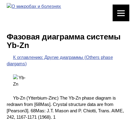
ЛАБОРАТОРНОЕ
ОБОРУДОВАНИЕ
Фазовая диаграмма системы
ХИМИЧЕСКАЯ
Yb-Zn
ПОСУДА
К оглавлению: Другие диаграммы (Others phase
ВРЕДНЫЕ
diargams)
ФАКТОРЫ
МЕТОДЫ
ПРАКТИЧЕСКОЙ
ХИМИИ
Yb-Zn (Ytterbium-Zinc) The Yb-Zn phase diagram is
redrawn from [68Mas]. Crystal structure data are from
ХИМИЯ НА
[Pearson3]. 68Mas: J.T. Mason and P. Chiotti, Trans. AIME,
ПРОИЗВОДСТВЕ
242, 1167-1171 (1968). 1
И ХИМИЧЕСКАЯ
ТЕХНОЛОГИЯ