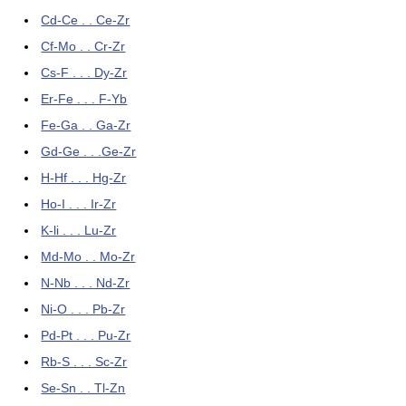
Cd-Ce . . Ce-Zr
Cf-Mo . . Cr-Zr
Cs-F . . . Dy-Zr
Er-Fe . . . F-Yb
Fe-Ga . . Ga-Zr
Gd-Ge . . .Ge-Zr
H-Hf . . . Hg-Zr
Ho-I . . . Ir-Zr
K-li . . . Lu-Zr
Md-Mo . . Mo-Zr
N-Nb . . . Nd-Zr
Ni-O . . . Pb-Zr
Pd-Pt . . . Pu-Zr
Rb-S . . . Sc-Zr
Se-Sn . . Tl-Zn