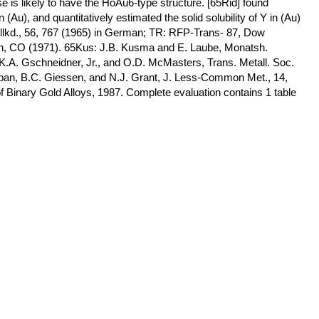
e is likely to have the HoAu6-type structure. [65Rid] found
in (Au), and quantitatively estimated the solid solubility of Y in (Au)
allkd., 56, 767 (1965) in German; TR: RFP-Trans- 87, Dow
en, CO (1971). 65Kus: J.B. Kusma and E. Laube, Monatsh.
 K.A. Gschneidner, Jr., and O.D. McMasters, Trans. Metall. Soc.
pan, B.C. Giessen, and N.J. Grant, J. Less-Common Met., 14,
 Binary Gold Alloys, 1987. Complete evaluation contains 1 table