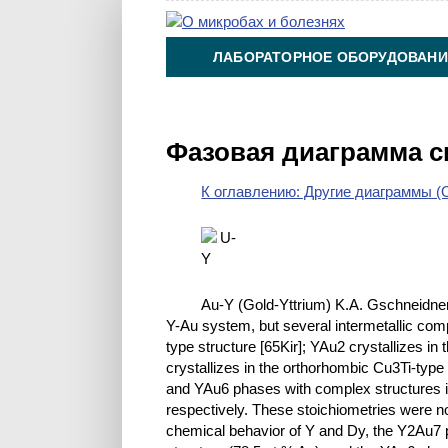
ЛАБОРАТОРНОЕ ОБОРУДОВАНИ
ХИМИЯ НА ПРОИЗВОДСТВЕ И 
Фазовая диаграмма с
К оглавлению: Другие диаграммы (O
Au-Y (Gold-Yttrium) K.A. Gschneidner
Y-Au system, but several intermetallic com
type structure [65Kir]; YAu2 crystallizes in
crystallizes in the orthorhombic Cu3Ti-type
and YAu6 phases with complex structures i
respectively. These stoichiometries were not
chemical behavior of Y and Dy, the Y2Au7 p