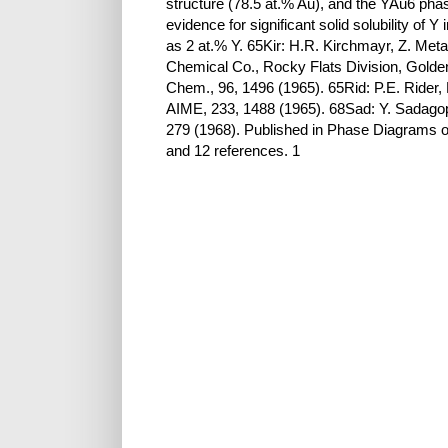
structure (78.5 at.% Au), and the YAu6 phas
evidence for significant solid solubility of Y 
as 2 at.% Y. 65Kir: H.R. Kirchmayr, Z. Met
Chemical Co., Rocky Flats Division, Gold
Chem., 96, 1496 (1965). 65Rid: P.E. Rider,
AIME, 233, 1488 (1965). 68Sad: Y. Sadago
279 (1968). Published in Phase Diagrams of
and 12 references. 1