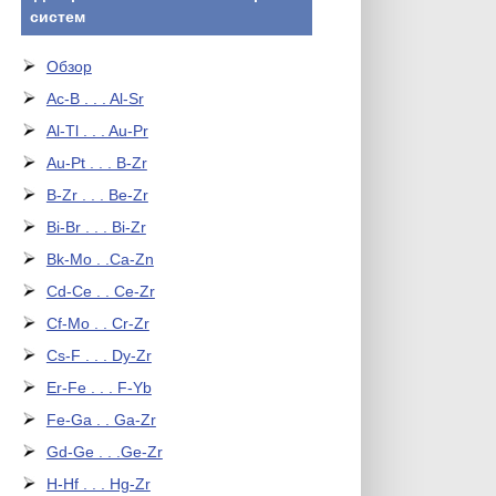
систем
Обзор
Ac-B . . . Al-Sr
Al-Tl . . . Au-Pr
Au-Pt . . . B-Zr
B-Zr . . . Be-Zr
Bi-Br . . . Bi-Zr
Bk-Mo . .Ca-Zn
Cd-Ce . . Ce-Zr
Cf-Mo . . Cr-Zr
Cs-F . . . Dy-Zr
Er-Fe . . . F-Yb
Fe-Ga . . Ga-Zr
Gd-Ge . . .Ge-Zr
H-Hf . . . Hg-Zr