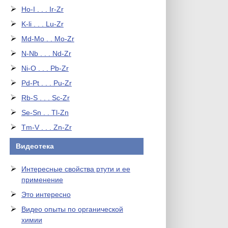
Ho-I . . . Ir-Zr
K-li . . . Lu-Zr
Md-Mo . . Mo-Zr
N-Nb . . . Nd-Zr
Ni-O . . . Pb-Zr
Pd-Pt . . . Pu-Zr
Rb-S . . . Sc-Zr
Se-Sn . . Tl-Zn
Tm-V . . . Zn-Zr
Видеотека
Интересные свойства ртути и ее
применение
Это интересно
Видео опыты по органической
химии