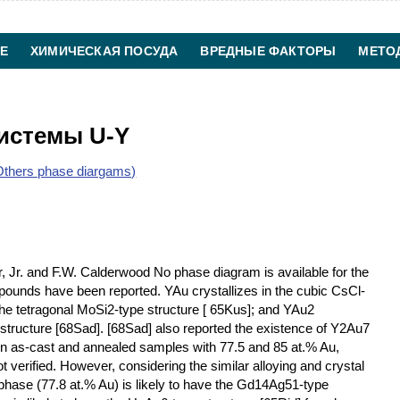
Е
ХИМИЧЕСКАЯ ПОСУДА
ВРЕДНЫЕ ФАКТОРЫ
МЕТО
ХИМИЧЕСКАЯ ТЕХНОЛОГИЯ
КОНТАКТЫ
истемы U-Y
thers phase diargams)
, Jr. and F.W. Calderwood No phase diagram is available for the
pounds have been reported. YAu crystallizes in the cubic CsCl-
 the tetragonal MoSi2-type structure [ 65Kus]; and YAu2
 structure [68Sad]. [68Sad] also reported the existence of Y2Au7
n as-cast and annealed samples with 77.5 and 85 at.% Au,
 verified. However, considering the similar alloying and crystal
hase (77.8 at.% Au) is likely to have the Gd14Ag51-type