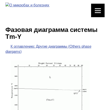
ЛАБОРАТОРНОЕ
ОБОРУДОВАНИЕ
Фазовая диаграмма системы
ХИМИЧЕСКАЯ
Tm-Y
ПОСУДА
К оглавлению: Другие диаграммы (Others phase
ВРЕДНЫЕ
diargams)
ФАКТОРЫ
МЕТОДЫ
ПРАКТИЧЕСКОЙ
ХИМИИ
ХИМИЯ НА
ПРОИЗВОДСТВЕ
И ХИМИЧЕСКАЯ
ТЕХНОЛОГИЯ