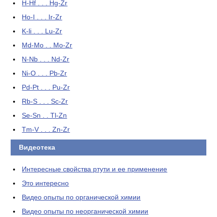
H-Hf . . . Hg-Zr
Ho-I . . . Ir-Zr
K-li . . . Lu-Zr
Md-Mo . . Mo-Zr
N-Nb . . . Nd-Zr
Ni-O . . . Pb-Zr
Pd-Pt . . . Pu-Zr
Rb-S . . . Sc-Zr
Se-Sn . . Tl-Zn
Tm-V . . . Zn-Zr
Видеотека
Интересные свойства ртути и ее применение
Это интересно
Видео опыты по органической химии
Видео опыты по неорганической химии