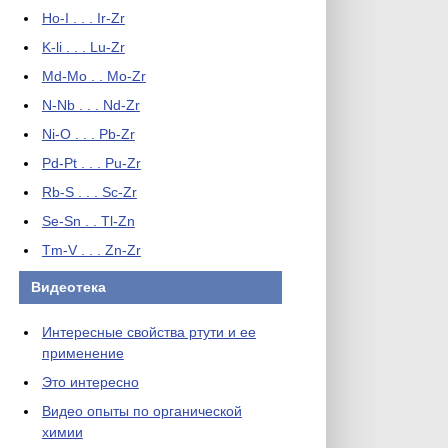
Ho-I . . . Ir-Zr
K-li . . . Lu-Zr
Md-Mo . . Mo-Zr
N-Nb . . . Nd-Zr
Ni-O . . . Pb-Zr
Pd-Pt . . . Pu-Zr
Rb-S . . . Sc-Zr
Se-Sn . . Tl-Zn
Tm-V . . . Zn-Zr
Видеотека
Интересные свойства ртути и ее
применение
Это интересно
Видео опыты по органической
химии