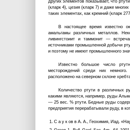
других элементов показывает, что ртути 
(кларк 4), цезия (кларк 7) и даже многих
таких элементах, как кремний (кларк 277.
В настоящее время известно о
амальгамы различных металлов. Нек
ливингстоиит и таммонит — встреча
источниками промышленной добычи ртут
и поэтому не имеют промышленного зна
Известно большое число ртут
месторождений среди них немного
расположено на северном склоне хребт
Количество ртути в различных р
какими являются, например, руды Альма
— 25 вес. % ртути. Бедные руды содерж
предприятия перерабатывали руду, в кот
С а у к ов в А. А., Геохимия, Иад. «На
Green J., Bull. Geol. Soc. Am., 64, 1001