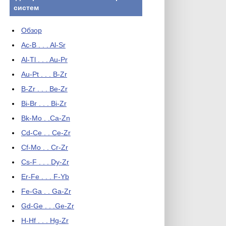
систем
Обзор
Ac-B . . . Al-Sr
Al-Tl . . . Au-Pr
Au-Pt . . . B-Zr
B-Zr . . . Be-Zr
Bi-Br . . . Bi-Zr
Bk-Mo . .Ca-Zn
Cd-Ce . . Ce-Zr
Cf-Mo . . Cr-Zr
Cs-F . . . Dy-Zr
Er-Fe . . . F-Yb
Fe-Ga . . Ga-Zr
Gd-Ge . . .Ge-Zr
H-Hf . . . Hg-Zr