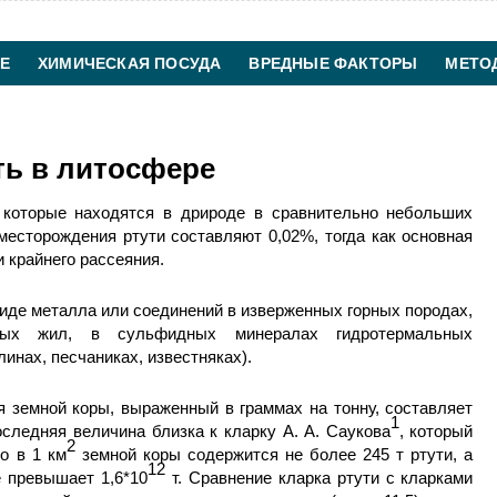
Е
ХИМИЧЕСКАЯ ПОСУДА
ВРЕДНЫЕ ФАКТОРЫ
МЕТО
ХИМИЧЕСКАЯ ТЕХНОЛОГИЯ
КОНТАКТЫ
ть в литосфере
 которые находятся в дрироде в сравнительно небольших
месторождения ртути составляют 0,02%, тогда как основная
и крайнего рассеяния.
виде металла или соединений в изверженных горных породах,
овых жил, в сульфидных минералах гидротермальных
инах, песчаниках, извест­няках).
я земной коры, выраженный в граммах на тонну, составляет
1
следняя величина близка к кларку А. А. Саукова
, который
2
то в 1 км
земной коры содержит­ся не более 245 т ртути, а
12
 пре­вышает 1,6*10
т. Сравнение кларка ртути с кларками