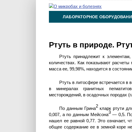
ЛАБОРАТОРНОЕ ОБОРУДОВАНИ
ХИМИЯ НА ПРОИЗВОДСТВЕ И 
Ртуть в природе. Рту
Ртуть принадлежит к элементам,
количествах. Как показывают расчеты 
масса ее, 99,98%, находится в состояни
Ртуть в литосфере встречается в 
в минералах гранитных пег­матит
месторождений, в осадочных породах (гл
2
По данным Грина
кларк ртути дл
3
0,007, а по данным Мейсона
— 0,5. По
нашел ее равной 0,77. Это означает, ч
общее содержание ее в земной коре не