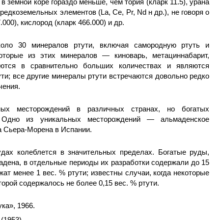
в земной коре гораздо меньше, чем тория (кларк 11.5), урана
 редкоземельных элементов (La, Се, Рr, Nd н др.), не говоря о
000), кислород (кларк 466.000) и др.
коло 30 минералов ртути, включая самородную ртуть и
оторые из этих минералов — киноварь, метациннабарит,
ются в сравнительно больших количествах и являются
и; все другие минералы ртути встречаются довольно редко
чения.
ных месторождений в различных странах, но богатых
. Одно из уникальных месторождений — альмаденское
а Сьера-Морена в Испании.
удах колеблется в значительных пределах. Богатые руды,
­дена, в отдельные периоды их разработки содержали до 15
ат менее 1 вес. % ртути; изве­стны случаи, когда некоторые
орой содержалось не более 0,15 вес. % ртути.
ука», 1966.
 (1953).