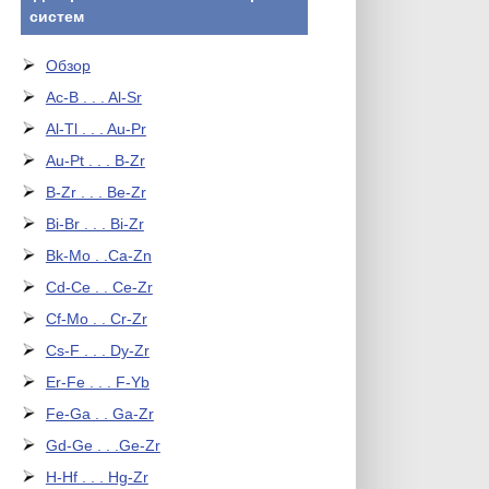
систем
Обзор
Ac-B . . . Al-Sr
Al-Tl . . . Au-Pr
Au-Pt . . . B-Zr
B-Zr . . . Be-Zr
Bi-Br . . . Bi-Zr
Bk-Mo . .Ca-Zn
Cd-Ce . . Ce-Zr
Cf-Mo . . Cr-Zr
Cs-F . . . Dy-Zr
Er-Fe . . . F-Yb
Fe-Ga . . Ga-Zr
Gd-Ge . . .Ge-Zr
H-Hf . . . Hg-Zr