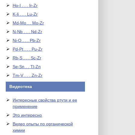
Ho-I . . . Ir-Zr
K-li . . . Lu-Zr
Md-Mo . . Mo-Zr
N-Nb . . . Nd-Zr
Ni-O . . . Pb-Zr
Pd-Pt . . . Pu-Zr
Rb-S . . . Sc-Zr
Se-Sn . . Tl-Zn
Tm-V . . . Zn-Zr
Видеотека
Интересные свойства ртути и ее
применение
Это интересно
Видео опыты по органической
химии