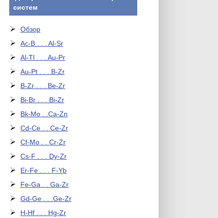
систем
Обзор
Ac-B . . . Al-Sr
Al-Tl . . . Au-Pr
Au-Pt . . . B-Zr
B-Zr . . . Be-Zr
Bi-Br . . . Bi-Zr
Bk-Mo . .Ca-Zn
Cd-Ce . . Ce-Zr
Cf-Mo . . Cr-Zr
Cs-F . . . Dy-Zr
Er-Fe . . . F-Yb
Fe-Ga . . Ga-Zr
Gd-Ge . . .Ge-Zr
H-Hf . . . Hg-Zr