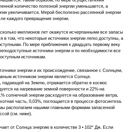
ленной количество полезной энергии уменьшается, а
гии увеличивается. Мерой бесполезно рассеянной энергии
сле каждого превращения энергии.
есколько миллионов лет окажутся исчерпанными все запасы
 в том, что некоторые источники энергии легко доступны, а
оступными. По мере приближения к двадцать первому веку
егкодоступные источники энергии и по необходимости все
оступным источникам.
точники энергии и их происхождение, связанное с Солнцем,
авным источником энергии является Солнце.
, падающей на Землю, отражается обратно в космос
уется на нагревание земной поверхности и 22%-на
,1% солнечной энергии расходуется на образование ветра,
хотная часть, 0,03%, поглощается в процессе фотосинтеза.
 мы располагаем нашими главными формами запасенной
сой (см. ниже).
ает от Солнца энергию в количестве 3 • 102* Дж. Если