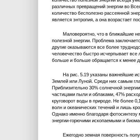
различных превращений энергии во Все
количество бесполезно рассеянной энер
является энтропия, а она возрастает по
Маловероятно, что в ближайшие н
полезной энергии. Проблема заключается
другие оказываются все более труднод
человечество быстро исчерпывает все л
больше и больше обращается к менее д
На рис. 5.19 указаны важнейшие ис
Землей или Луной. Среди них самым гл
Приблизительно 30% солнечной энергии
частицами пыли и облаками, 47% расход
круговорот воды в природе. Не более 0
волн и океанических течений и лишь кро
Однако именно благодаря фотосинтезу
энергии-горючими ископаемыми и биомас
Ежегодно земная поверхность получ