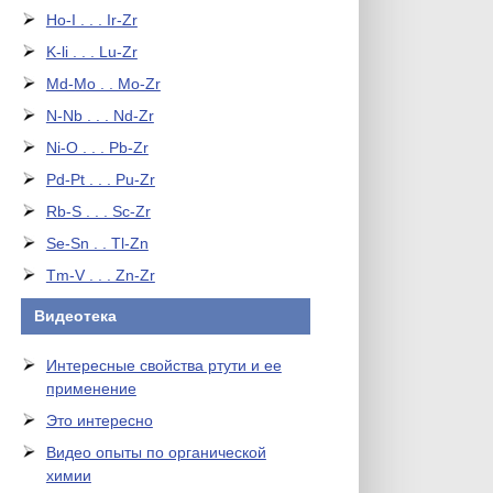
Ho-I . . . Ir-Zr
K-li . . . Lu-Zr
Md-Mo . . Mo-Zr
N-Nb . . . Nd-Zr
Ni-O . . . Pb-Zr
Pd-Pt . . . Pu-Zr
Rb-S . . . Sc-Zr
Se-Sn . . Tl-Zn
Tm-V . . . Zn-Zr
Видеотека
Интересные свойства ртути и ее
применение
Это интересно
Видео опыты по органической
химии