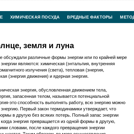
Е
ХИМИЧЕСКАЯ ПОСУДА
ВРЕДНЫЕ ФАКТОРЫ
МЕТО
ХИМИЧЕСКАЯ ТЕХНОЛОГИЯ
КОНТАКТЫ
лнце, земля и луна
же обсуждали различные формы энергии или по крайней мере
энергии являются: химическая (энтальпия, внутренняя
омагнитного излучения (света), тепловая (энергия,
ая (энергия движения) и ядерная энергия.
аническая энергия, обусловленная движением тела,
нергия, запасенная телом, называется потенциальной
ергия-это способность выполнять работу, всю энергию можно
энергию. Первый закон термодинамики утверждает, что
ормы в другую без всяких потерь. Полный запас энергии
 когда энергия превращается из одной формы в другую,
гими словами, после каждого превращения энергии
еньшается. Таким образом, по мере осуществления