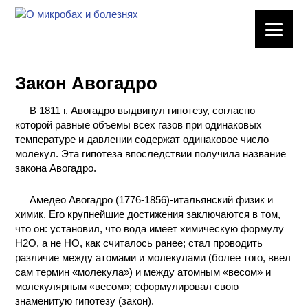
ЛАБОРАТОРНОЕ
ОБОРУДОВАНИЕ
Закон Авогадро
ХИМИЧЕСКАЯ
ПОСУДА
В 1811 г. Авогадро выдвинул гипотезу, согласно
которой равные объемы всех газов при одинаковых
ВРЕДНЫЕ
температуре и давлении содержат одинаковое число
ФАКТОРЫ
молекул. Эта гипотеза впоследствии получила название
закона Авогадро.
МЕТОДЫ
Амедео Авогадро (1776-1856)-итальянский физик и
ПРАКТИЧЕСКОЙ
химик. Его крупнейшие достижения заключаются в том,
ХИМИИ
что он: установил, что вода имеет химическую формулу
H2O, а не НО, как считалось ранее; стал проводить
ХИМИЯ НА
различие между атомами и молекулами (более того, ввел
ПРОИЗВОДСТВЕ
сам термин «молекула») и между атомным «весом» и
И ХИМИЧЕСКАЯ
молекулярным «весом»; сформулировал свою
ТЕХНОЛОГИЯ
знаменитую гипотезу (закон).