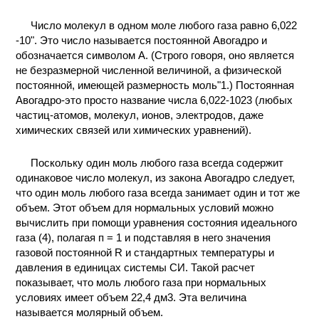
КОНТАКТЫ
Число молекул в одном моле любого газа равно 6,022
-10". Это число называется постоянной Авогадро и
обозначается символом А. (Строго говоря, оно является
не безразмерной численной величиной, а физической
постоянной, имеющей размерность моль"1.) Постоянная
Авогадро-это просто название числа 6,022-1023 (любых
частиц-атомов, молекул, ионов, электродов, даже
химических связей или химических уравнений).
Поскольку один моль любого газа всегда содержит
одинаковое число молекул, из закона Авогадро следует,
что один моль любого газа всегда занимает один и тот же
объем. Этот объем для нормальных условий можно
вычислить при помощи уравнения состояния идеального
газа (4), полагая п = 1 и подставляя в него значения
газовой постоянной R и стандартных температуры и
давления в единицах системы СИ. Такой расчет
показывает, что моль любого газа при нормальных
условиях имеет объем 22,4 дм3. Эта величина
называется молярный объем.