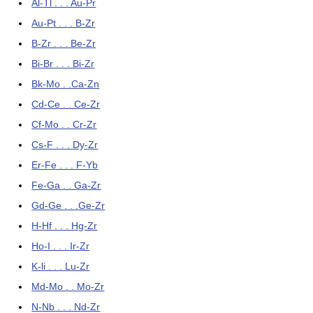
Al-Tl . . . Au-Pr
Au-Pt . . . B-Zr
B-Zr . . . Be-Zr
Bi-Br . . . Bi-Zr
Bk-Mo . .Ca-Zn
Cd-Ce . . Ce-Zr
Cf-Mo . . Cr-Zr
Cs-F . . . Dy-Zr
Er-Fe . . . F-Yb
Fe-Ga . . Ga-Zr
Gd-Ge . . .Ge-Zr
H-Hf . . . Hg-Zr
Ho-I . . . Ir-Zr
K-li . . . Lu-Zr
Md-Mo . . Mo-Zr
N-Nb . . . Nd-Zr