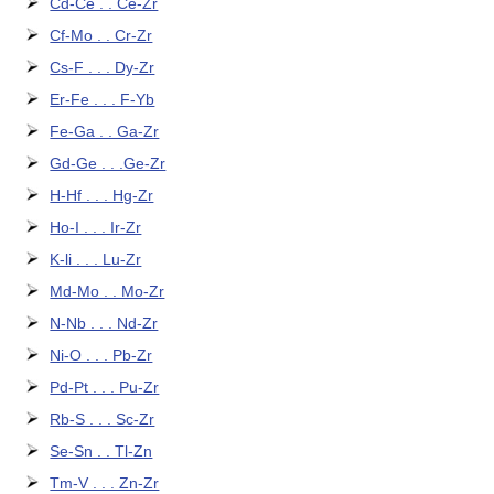
Cd-Ce . . Ce-Zr
Cf-Mo . . Cr-Zr
Cs-F . . . Dy-Zr
Er-Fe . . . F-Yb
Fe-Ga . . Ga-Zr
Gd-Ge . . .Ge-Zr
H-Hf . . . Hg-Zr
Ho-I . . . Ir-Zr
K-li . . . Lu-Zr
Md-Mo . . Mo-Zr
N-Nb . . . Nd-Zr
Ni-O . . . Pb-Zr
Pd-Pt . . . Pu-Zr
Rb-S . . . Sc-Zr
Se-Sn . . Tl-Zn
Tm-V . . . Zn-Zr