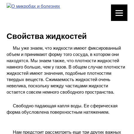
ЛАБОРАТОРНОЕ
ОБОРУДОВАНИЕ
Свойства жидкостей
ХИМИЧЕСКАЯ
ПОСУДА
Мы уже знаем, что жидкости имеют фиксированный
объем и принимают форму того сосуда, в котором они
ВРЕДНЫЕ
находятся. Мы знаем также, что плотности жидкостей
ФАКТОРЫ
намного больше, чем у газов. В общем случае плотности
жидкостей имеют значения, подобные плотностям
твердых веществ. Сжимаемость жидкостей очень
МЕТОДЫ
невелика, поскольку между частицами жидкости
ПРАКТИЧЕСКОЙ
остается совсем немного свободного пространства.
ХИМИИ
Свободно падающая капля воды. Ее сферическая
ХИМИЯ НА
форма обусловлена поверхностным натяжением.
ПРОИЗВОДСТВЕ
И ХИМИЧЕСКАЯ
ТЕХНОЛОГИЯ
Нам предстоит рассмотреть еще три других важных