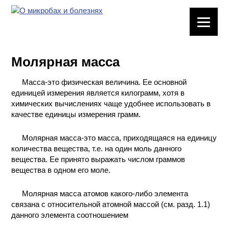
ЛАБОРАТОРНОЕ
ОБОРУДОВАНИЕ
Молярная масса
ХИМИЧЕСКАЯ
ПОСУДА
Масса-это физическая величина. Ее основной
единицей измерения является килограмм, хотя в
ВРЕДНЫЕ
химических вычислениях чаще удобнее использовать в
ФАКТОРЫ
качестве единицы измерения грамм.
Молярная масса-это масса, приходящаяся на единицу
МЕТОДЫ
количества вещества, т.е. на один моль данного
ПРАКТИЧЕСКОЙ
вещества. Ее принято выражать числом граммов
ХИМИИ
вещества в одном его моле.
ХИМИЯ НА
Молярная масса атомов какого-либо элемента
ПРОИЗВОДСТВЕ
связана с относительной атомной массой (см. разд. 1.1)
И ХИМИЧЕСКАЯ
данного элемента соотношением
ТЕХНОЛОГИЯ