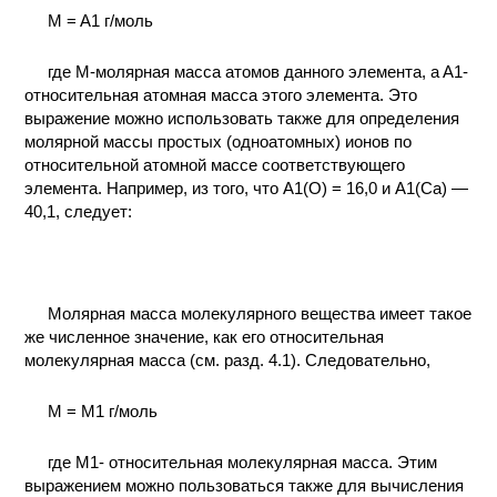
M = A1 г/моль
КОНТАКТЫ
где M-молярная масса атомов данного элемента, a A1-
относительная атомная масса этого элемента. Это
выражение можно использовать также для определения
молярной массы простых (одноатомных) ионов по
относительной атомной массе соответствующего
элемента. Например, из того, что A1(O) = 16,0 и A1(Ca) —
40,1, следует:
Молярная масса молекулярного вещества имеет такое
же численное значение, как его относительная
молекулярная масса (см. разд. 4.1). Следовательно,
M = M1 г/моль
где M1- относительная молекулярная масса. Этим
выражением можно пользоваться также для вычисления