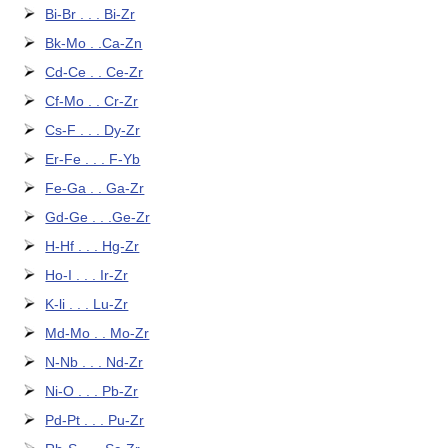
Bi-Br . . . Bi-Zr
Bk-Mo . .Ca-Zn
Cd-Ce . . Ce-Zr
Cf-Mo . . Cr-Zr
Cs-F . . . Dy-Zr
Er-Fe . . . F-Yb
Fe-Ga . . Ga-Zr
Gd-Ge . . .Ge-Zr
H-Hf . . . Hg-Zr
Ho-I . . . Ir-Zr
K-li . . . Lu-Zr
Md-Mo . . Mo-Zr
N-Nb . . . Nd-Zr
Ni-O . . . Pb-Zr
Pd-Pt . . . Pu-Zr