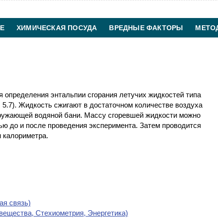
Е
ХИМИЧЕСКАЯ ПОСУДА
ВРЕДНЫЕ ФАКТОРЫ
МЕТО
ХИМИЧЕСКАЯ ТЕХНОЛОГИЯ
КОНТАКТЫ
я определения энтальпии сгорания летучих жидкостей типа
. 5.7). Жидкость сжигают в достаточном количестве воздуха
ружающей водяной бани. Массу сгоревшей жидкости можно
ью до и после проведения эксперимента. Затем проводится
 калориметра.
ая связь)
 вещества, Стехиометрия, Энергетика)