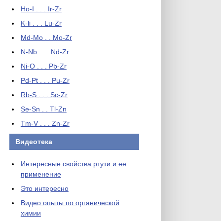
Ho-I . . . Ir-Zr
K-li . . . Lu-Zr
Md-Mo . . Mo-Zr
N-Nb . . . Nd-Zr
Ni-O . . . Pb-Zr
Pd-Pt . . . Pu-Zr
Rb-S . . . Sc-Zr
Se-Sn . . Tl-Zn
Tm-V . . . Zn-Zr
Видеотека
Интересные свойства ртути и ее
применение
Это интересно
Видео опыты по органической
химии