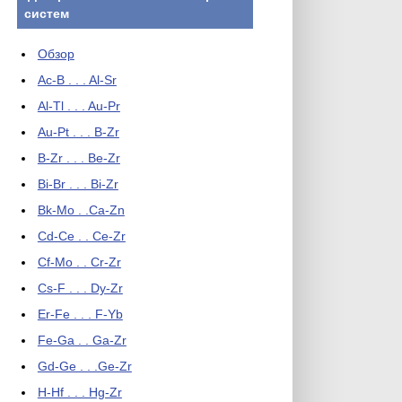
систем
Обзор
Ac-B . . . Al-Sr
Al-Tl . . . Au-Pr
Au-Pt . . . B-Zr
B-Zr . . . Be-Zr
Bi-Br . . . Bi-Zr
Bk-Mo . .Ca-Zn
Cd-Ce . . Ce-Zr
Cf-Mo . . Cr-Zr
Cs-F . . . Dy-Zr
Er-Fe . . . F-Yb
Fe-Ga . . Ga-Zr
Gd-Ge . . .Ge-Zr
H-Hf . . . Hg-Zr