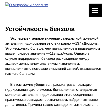
ЛАБОРАТОРНОЕ
ОБОРУДОВАНИЕ
Устойчивость бензола
ХИМИЧЕСКАЯ
ПОСУДА
Экспериментальное значение стандартной молярной
энтальпии гидрирования этилена равно —137 кДж/моль.
ВРЕДНЫЕ
Это несколько больше, чем вычисленное в приведенном
ФАКТОРЫ
выше примере значение —119 кДж/моль. Однако в
случае гидрирования бензола расхождение между
экспериментальным значением и значением,
МЕТОДЫ
вычисленным с помощью энтальпий связей, оказывается
ПРАКТИЧЕСКОЙ
намного большим.
ХИМИИ
В этом можно убедиться, рассматривая реакцию
ХИМИЯ НА
гидрирования циклогексена. Вычисленная стандартная
ПРОИЗВОДСТВЕ
молярная энтальпия гидрирования этого соединения
И ХИМИЧЕСКАЯ
практически совпадает со значением, найденным выше
ТЕХНОЛОГИЯ
для этилена. Причина такого совпадения заключается в