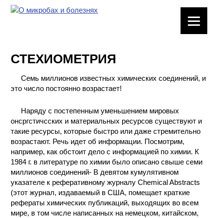
ЛАБОРАТОРНОЕ
ОБОРУДОВАНИЕ
СТЕХИОМЕТРИЯ
ХИМИЧЕСКАЯ
ПОСУДА
Семь миллионов известных химических соединений, и
это число постоянно возрастает!
ВРЕДНЫЕ
ФАКТОРЫ
Наряду с постепенным уменьшением мировых
онсргстичсских и материальных ресурсов существуют и
такие ресурсы, которые быстро или даже стремительно
МЕТОДЫ
возрастают. Речь идет об информации. Посмотрим,
ПРАКТИЧЕСКОЙ
например, как обстоит дело с информацией по химии. К
ХИМИИ
1984 г. в литературе по химии было описано свыше семи
миллионов соединений- В девятом кумулятивном
ХИМИЯ НА
указателе к реферативному журналу Chemical Abstracts
ПРОИЗВОДСТВЕ
(этот журнал, издаваемый в США, помещает краткие
И ХИМИЧЕСКАЯ
рефераты химических публикаций, выходящих во всем
ТЕХНОЛОГИЯ
мире, в том числе написанных на немецком, китайском,