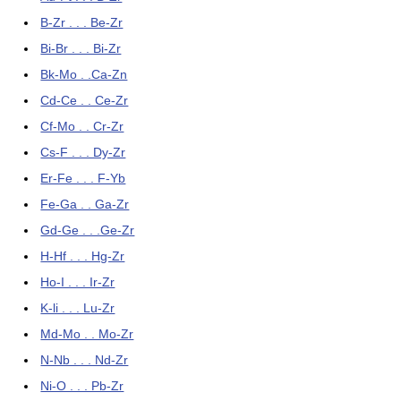
B-Zr . . . Be-Zr
Bi-Br . . . Bi-Zr
Bk-Mo . .Ca-Zn
Cd-Ce . . Ce-Zr
Cf-Mo . . Cr-Zr
Cs-F . . . Dy-Zr
Er-Fe . . . F-Yb
Fe-Ga . . Ga-Zr
Gd-Ge . . .Ge-Zr
H-Hf . . . Hg-Zr
Ho-I . . . Ir-Zr
K-li . . . Lu-Zr
Md-Mo . . Mo-Zr
N-Nb . . . Nd-Zr
Ni-O . . . Pb-Zr