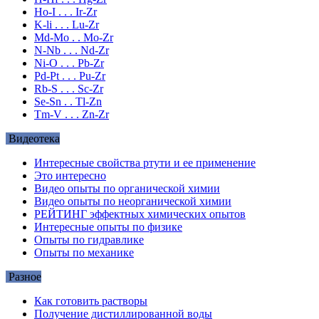
Ho-I . . . Ir-Zr
K-li . . . Lu-Zr
Md-Mo . . Mo-Zr
N-Nb . . . Nd-Zr
Ni-O . . . Pb-Zr
Pd-Pt . . . Pu-Zr
Rb-S . . . Sc-Zr
Se-Sn . . Tl-Zn
Tm-V . . . Zn-Zr
Видеотека
Интересные свойства ртути и ее применение
Это интересно
Видео опыты по органической химии
Видео опыты по неорганической химии
РЕЙТИНГ эффектных химических опытов
Интересные опыты по физике
Опыты по гидравлике
Опыты по механике
Разное
Как готовить растворы
Получение дистиллированной воды