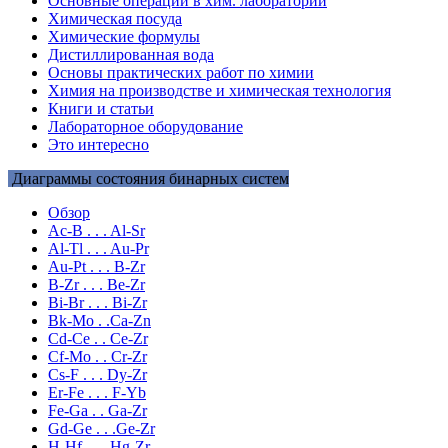
Основные операции в хим. лаборатории
Химическая посуда
Химические формулы
Дистиллированная вода
Основы практических работ по химии
Химия на производстве и химическая технология
Книги и статьи
Лабораторное оборудование
Это интересно
Диаграммы состояния бинарных систем
Обзор
Ac-B . . . Al-Sr
Al-Tl . . . Au-Pr
Au-Pt . . . B-Zr
B-Zr . . . Be-Zr
Bi-Br . . . Bi-Zr
Bk-Mo . .Ca-Zn
Cd-Ce . . Ce-Zr
Cf-Mo . . Cr-Zr
Cs-F . . . Dy-Zr
Er-Fe . . . F-Yb
Fe-Ga . . Ga-Zr
Gd-Ge . . .Ge-Zr
H-Hf . . . Hg-Zr