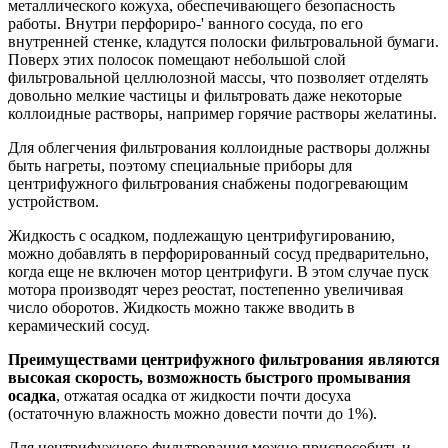
металлического кожуха, обеспечивающего безопасность
работы. Внутри перфориро-' ванного сосуда, по его
внутренней стенке, кладутся полоски фильтровальной бумаги.
Поверх этих полосок помещают небольшой слой
фильтровальной целлюлозной массы, что позволяет отделять
довольно мелкие частицы и фильтровать даже некоторые
коллоидные растворы, например горячие растворы желатины.
Для облегчения фильтрования коллоидные растворы должны
быть нагреты, поэтому специальные приборы для
центрифужного фильтрования снабжены подогревающим
устройством.
Жидкость с осадком, подлежащую центрифугированию,
можно добавлять в перфорированный сосуд предварительно,
когда еще не включен мотор центрифуги. В этом случае пуск
мотора производят через реостат, постепенно увеличивая
число оборотов. Жидкость можно также вводить в
керамический сосуд.
Преимуществами центрифужного фильтрования являются
высокая скорость, возможность быстрого промывания
осадка
, отжатая осадка от жидкости почти досуха
(остаточную влажность можно довести почти до 1%).
Для центрифужного фильтрования можно приспособить и