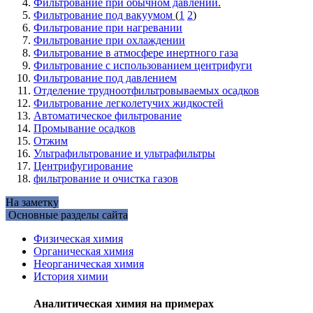
Фильтрование при обычном давлении.
Фильтрование под вакуумом
(
1
2
)
Фильтрование при нагревании
Фильтрование при охлаждении
Фильтрование в атмосфере инертного газа
Фильтрование с использованием центрифуги
Фильтрование под давлением
Отделение трудноотфильтровываемых осадков
Фильтрование легколетучих жидкостей
Автоматическое фильтрование
Промывание осадков
Отжим
Ультрафильтрование и ультрафильтры
Центрифугирование
фильтрование и очистка газов
На заметку
Основные разделы сайта
Физическая химия
Органическая химия
Неорганическая химия
История химии
Аналитическая химия на примерах