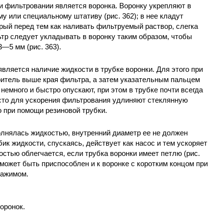
 фильтровании является воронка. Воронку укрепляют в
у или специальному штативу (рис. 362); в нее кладут
рый перед тем как наливать фильтруемый раствор, слегка
тр следует укладывать в воронку таким образом, чтобы
3—5 мм (рис. 363).
вляется наличие жидкости в трубке воронки. Для этого при
ритель выше края фильтра, а затем указательным пальцем
емного и быстро опускают, при этом в трубке почти всегда
асто для ускорения фильтрования удлиняют стеклянную
о при помощи резиновой трубки.
олнялась жидкостью, внутренний диаметр ее не должен
к жидкости, спускаясь, действует как насос и тем ускоряет
стью облегчается, если трубка воронки имеет петлю (рис.
 может быть приспособлен и к воронке с коротким концом при
зажимом.
оронок.