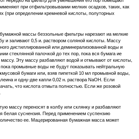
от нередко на фильтр для уменьшения его пор помещают
именяют при отфильтровываиии мелких осадков, таких, как
аях (при определении кремневой кислоты, полуторных
 бумажной массы беззольные фильтры нарезают иа мелкие
бу и заливают 0,5 и. раствором соляной кислоты. Массу
много дистиллированной или деминерализованной воды и
ии стеклянной палочкой до тех пор, пока вся бумага ие
массу. Эту массу разбавляют водой и отмывают от кислоты,
, пока промывные воды не будут показывать нейтральную
мусовой бумаги или, взяв пипеткой 10 мл промывной воды,
еина и одну-две капли 0,02 н. раствора NaOH. Если
начать, что кислота отмыта полностью. Если же розовой
.
ую массу переносят в колбу или склянку и разбавляют
ая белая суснензия. Перед применением суспензию
количество ее. Мацерированная бумажная масса может