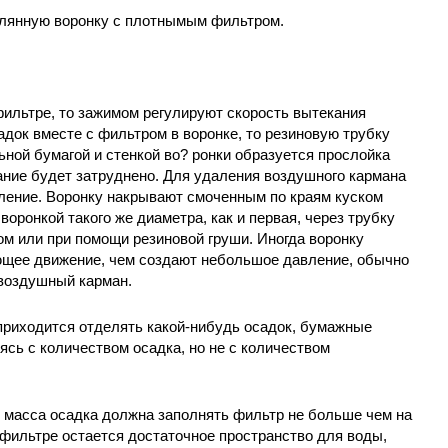
клянную воронку с плотнымым фильтром.
фильтре, то зажимом регулируют скорость вытекания
адок вместе с фильтром в воронке, то резиновую трубку
ной бумагой и стенкой во? ронки образуется прослойка
ание будет затруднено. Для удаления воздушного кармана
ление. Воронку накрывают смоченным по краям куском
оронкой такого же диаметра, как и первая, через трубку
ом или при помощи резиновой груши. Иногда воронку
щее движение, чем создают небольшое давление, обычно
 воздушный карман.
 приходится отделять какой-нибудь осадок, бумажные
сь с количеством осадка, но не с количеством
 масса осадка должна заполнять фильтр не больше чем на
в фильтре остается достаточное пространство для воды,