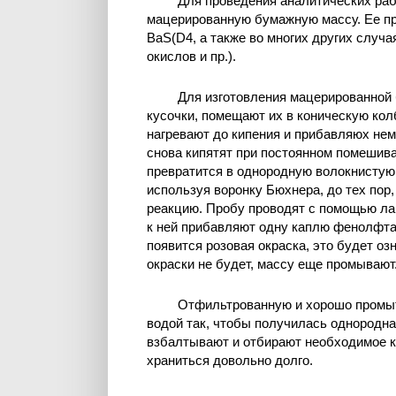
Для проведения аналитических раб
мацерированную бумажную массу. Ее пр
BaS(D4, а также во многих других случ
окислов и пр.).
Для изготовления мацерированной
кусочки, помещают их в коническую кол
нагревают до кипения и прибавляюх не
снова кипятят при постоянном помешиван
превратится в однородную волокнистую 
используя воронку Бюхнера, до тех пор
реакцию. Пробу проводят с помощью лак
к ней прибавляют одну каплю фенолфтал
появится розовая окраска, это будет оз
окраски не будет, массу еще промывают
Отфильтрованную и хорошо промыт
водой так, чтобы получилась однородн
взбалтывают и отбирают необходимое 
храниться довольно долго.