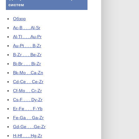
систем
Обзор
Ac-B . . . Al-Sr
Al-Tl . . . Au-Pr
Au-Pt . . . B-Zr
B-Zr . . . Be-Zr
Bi-Br . . . Bi-Zr
Bk-Mo . .Ca-Zn
Cd-Ce . . Ce-Zr
Cf-Mo . . Cr-Zr
Cs-F . . . Dy-Zr
Er-Fe . . . F-Yb
Fe-Ga . . Ga-Zr
Gd-Ge . . .Ge-Zr
H-Hf . . . Hg-Zr