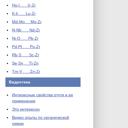
Ho-I . . . Ir-Zr
K-li . . . Lu-Zr
Md-Mo . . Mo-Zr
N-Nb . . . Nd-Zr
Ni-O . . . Pb-Zr
Pd-Pt . . . Pu-Zr
Rb-S . . . Sc-Zr
Se-Sn . . Tl-Zn
Tm-V . . . Zn-Zr
Видеотека
Интересные свойства ртути и ее
применение
Это интересно
Видео опыты по органической
химии