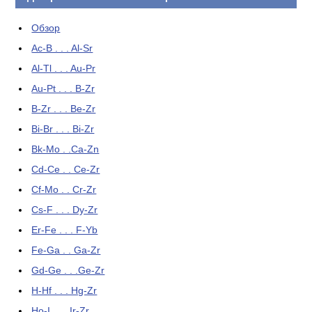
Обзор
Ac-B . . . Al-Sr
Al-Tl . . . Au-Pr
Au-Pt . . . B-Zr
B-Zr . . . Be-Zr
Bi-Br . . . Bi-Zr
Bk-Mo . .Ca-Zn
Cd-Ce . . Ce-Zr
Cf-Mo . . Cr-Zr
Cs-F . . . Dy-Zr
Er-Fe . . . F-Yb
Fe-Ga . . Ga-Zr
Gd-Ge . . .Ge-Zr
H-Hf . . . Hg-Zr
Ho-I . . . Ir-Zr