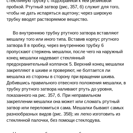
стеклянную трубку с подобранной к ней резиновой
пробкой. Ртутный затвор (рис, 357, б) служит для того,
чтобы не дать испаряться ацетону; через широкую
трубку вводят растворяемое вещество.
Во внутреннюю трубку ртутного затвора вставляют
мешалку того или иного типа. Вставив корпус ртутного
затвора 8 в пробку, через внутреннюю трубку 6
пропускают стержень мешалки, после чего на наружный
конец мешалки надевают стеклянный
предохранительный колпачок 5. Верхний конец мешалки
закрепляют в шкиве и проверяют, не болтается ли
мешалка из стороны в сторону при вращении шкива.
Добившись правильного отвесного положения мешалки, в
трубку ртутного затвора наливают ртуть до уровня,
показанного на рис. 357, б. При неправильном
закреплении мешалки она может или сломать ртутный
затвор или переломиться сама. Мешалки бывают самых
разнообразных видов (рис. 358); их легко изготовить из
стеклянной палочки, без помощи стеклодува.