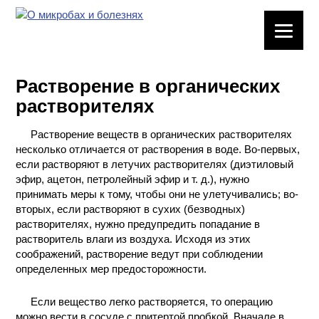
ЛАБОРАТОРНОЕ
ОБОРУДОВАНИЕ
Растворение в органических
ХИМИЧЕСКАЯ
растворителях
ПОСУДА
Растворение веществ в органических растворителях
ВРЕДНЫЕ
несколько отличается от растворения в воде. Во-первых,
ФАКТОРЫ
если растворяют в летучих растворителях (диэтиловый
эфир, ацетон, петролейный эфир и т. д.), нужно
МЕТОДЫ
принимать меры к тому, чтобы они не улетучивались; во-
ПРАКТИЧЕСКОЙ
вторых, если растворяют в сухих (безводных)
ХИМИИ
растворителях, нужно предупредить попадание в
растворитель влаги из воздуха. Исходя из этих
соображений, растворение ведут при соблюдении
ХИМИЯ НА
определенных мер предосторожности.
ПРОИЗВОДСТВЕ
И ХИМИЧЕСКАЯ
ТЕХНОЛОГИЯ
Если вещество легко растворяется, то операцию
можно вести в сосуде с притертой пробкой. Вначале в