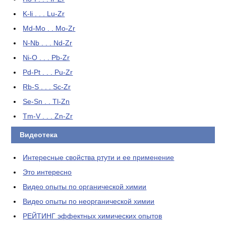
K-li . . . Lu-Zr
Md-Mo . . Mo-Zr
N-Nb . . . Nd-Zr
Ni-O . . . Pb-Zr
Pd-Pt . . . Pu-Zr
Rb-S . . . Sc-Zr
Se-Sn . . Tl-Zn
Tm-V . . . Zn-Zr
Видеотека
Интересные свойства ртути и ее применение
Это интересно
Видео опыты по органической химии
Видео опыты по неорганической химии
РЕЙТИНГ эффектных химических опытов