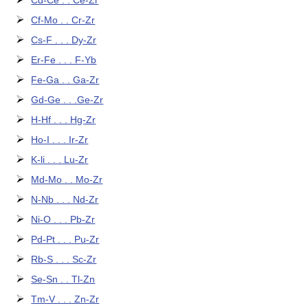
Cd-Ce . . Ce-Zr
Cf-Mo . . Cr-Zr
Cs-F . . . Dy-Zr
Er-Fe . . . F-Yb
Fe-Ga . . Ga-Zr
Gd-Ge . . .Ge-Zr
H-Hf . . . Hg-Zr
Ho-I . . . Ir-Zr
K-li . . . Lu-Zr
Md-Mo . . Mo-Zr
N-Nb . . . Nd-Zr
Ni-O . . . Pb-Zr
Pd-Pt . . . Pu-Zr
Rb-S . . . Sc-Zr
Se-Sn . . Tl-Zn
Tm-V . . . Zn-Zr