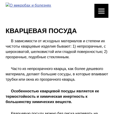
ЛАБОРАТОРНОЕ
ОБОРУДОВАНИЕ
КВАРЦЕВАЯ ПОСУДА
ХИМИЧЕСКАЯ
ПОСУДА
В зависимости от исходных материалов и степени их
чистоты кварцевые изделия бывают: 1) непрозрачные, с
ВРЕДНЫЕ
шероховатой, шелковистой или гладкой поверхностью; 2)
ФАКТОРЫ
прозрачные, подобные стеклянным.
Часто из непрозрачного кварца, как более дешевого
МЕТОДЫ
материала, делают большие сосуды, в которые впаивают
ПРАКТИЧЕСКОЙ
трубки или окна из прозрачного кварца.
ХИМИИ
Особенностью кварцевой посуды является ее
ХИМИЯ НА
термостойкость и химическая инертность к
ПРОИЗВОДСТВЕ
большинству химических веществ.
И ХИМИЧЕСКАЯ
ТЕХНОЛОГИЯ
Кварцевую посуду можно без риска нагревать на