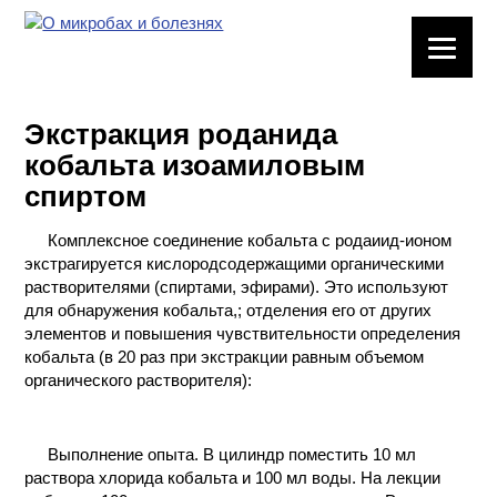
ЛАБОРАТОРНОЕ
ОБОРУДОВАНИЕ
Экстракция роданида
ХИМИЧЕСКАЯ
кобальта изоамиловым
ПОСУДА
спиртом
ВРЕДНЫЕ
Комплексное соединение кобальта с родаиид-ионом
ФАКТОРЫ
экстрагируется кислородсодержащими органическими
растворителями (спиртами, эфирами). Это используют
МЕТОДЫ
для обнаружения кобальта,; отделения его от других
ПРАКТИЧЕСКОЙ
элементов и повышения чувствительности определения
ХИМИИ
кобальта (в 20 раз при экстракции равным объемом
органического растворителя):
ХИМИЯ НА
ПРОИЗВОДСТВЕ
И ХИМИЧЕСКАЯ
Выполнение опыта. В цилиндр поместить 10 мл
ТЕХНОЛОГИЯ
раствора хлорида кобальта и 100 мл воды. На лекции