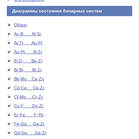
Диаграммы состояния бинарных систем
Обзор
Ac-B . . . Al-Sr
Al-Tl . . . Au-Pr
Au-Pt . . . B-Zr
B-Zr . . . Be-Zr
Bi-Br . . . Bi-Zr
Bk-Mo . .Ca-Zn
Cd-Ce . . Ce-Zr
Cf-Mo . . Cr-Zr
Cs-F . . . Dy-Zr
Er-Fe . . . F-Yb
Fe-Ga . . Ga-Zr
Gd-Ge . . .Ge-Zr