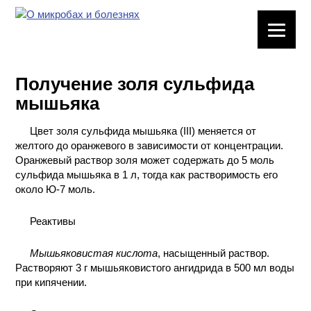
ЛАБОРАТОРНОЕ
ОБОРУДОВАНИЕ
Получение золя сульфида
ХИМИЧЕСКАЯ
мышьяка
ПОСУДА
Цвет золя сульфида мышьяка (III) меняется от
ВРЕДНЫЕ
желтого до оранжевого в зависимости от концентрации.
ФАКТОРЫ
Оранжевый раствор золя может содержать до 5 моль
сульфида мышьяка в 1 л, тогда как растворимость его
МЕТОДЫ
около Ю-7 моль.
ПРАКТИЧЕСКОЙ
ХИМИИ
Реактивы
ХИМИЯ НА
Мышьяковистая кислота
, насыщенный раствор.
ПРОИЗВОДСТВЕ
Растворяют 3 г мышьяковистого ангидрида в 500 мл воды
И ХИМИЧЕСКАЯ
при кипячении.
ТЕХНОЛОГИЯ