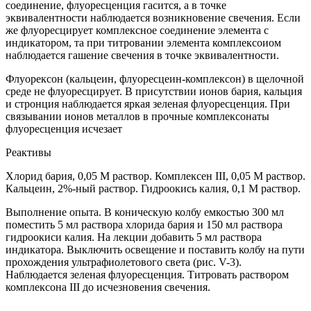
соединение, флуоресценция гасится, а в точке
эквивалентности наблюдается возникновение свечения. Если
же флуоресцирует комплексное соединение элемента с
индикатором, та при титровании элемента комплексоиом
наблюдается гашение свечения в точке эквивалентности.
Флуорексон (кальцеин, флуоресцеин-комплексон) в щелочной
среде не флуоресцирует. В присутствии ионов бария, кальция
и стронция наблюдается яркая зеленая флуоресценция. При
связывании ионов металлов в прочные комплексонаты
флуоресценция исчезает
Реактивы
Хлорид бария, 0,05 М раствор. Комплексен III, 0,05 М раствор.
Кальцеин, 2%-ный раствор. Гидроокись калия, 0,1 М раствор.
Выполнение опыта. В коническую колбу емкостью 300 мл
поместить 5 мл раствора хлорида бария и 150 мл раствора
гидроокиси калия. На лекции добавить 5 мл раствора
индикатора. Выключить освещение и поставить колбу на пути
прохождения ультрафиолетового света (рис. V-3).
Наблюдается зеленая флуоресценция. Титровать раствором
комплексона III до исчезновения свечения.