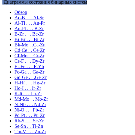
Диаграммы состояния бинарных систем
Обзор
Ac-B . . . Al-Sr
Al-Tl . . . Au-Pr
Au-Pt . . . B-Zr
B-Zr . . . Be-Zr
Bi-Br . . . Bi-Zr
Bk-Mo . .Ca-Zn
Cd-Ce . . Ce-Zr
Cf-Mo . . Cr-Zr
Cs-F . . . Dy-Zr
Er-Fe . . . F-Yb
Fe-Ga . . Ga-Zr
Gd-Ge . . .Ge-Zr
H-Hf . . . Hg-Zr
Ho-I . . . Ir-Zr
K-li . . . Lu-Zr
Md-Mo . . Mo-Zr
N-Nb . . . Nd-Zr
Ni-O . . . Pb-Zr
Pd-Pt . . . Pu-Zr
Rb-S . . . Sc-Zr
Se-Sn . . Tl-Zn
Tm-V . . . Zn-Zr