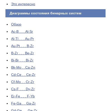
Это интересно
Диаграммы состояния бинарных систем
Обзор
Ac-B . . . Al-Sr
Al-Tl . . . Au-Pr
Au-Pt . . . B-Zr
B-Zr . . . Be-Zr
Bi-Br . . . Bi-Zr
Bk-Mo . .Ca-Zn
Cd-Ce . . Ce-Zr
Cf-Mo . . Cr-Zr
Cs-F . . . Dy-Zr
Er-Fe . . . F-Yb
Fe-Ga . . Ga-Zr
Gd-Ge . . .Ge-Zr