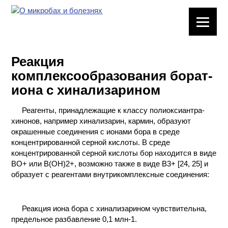
ЛАБОРАТОРНОЕ
ОБОРУДОВАНИЕ
Реакция
ХИМИЧЕСКАЯ
комплексообразования борат-
ПОСУДА
иона с хинализарином
ВРЕДНЫЕ
Реагенты, принадлежащие к классу полиоксиантра-
ФАКТОРЫ
хинонов, например хинализарин, кармин, образуют
окрашенные соединения с ионами бора в среде
МЕТОДЫ
концентрированной серной кислоты. В среде
ПРАКТИЧЕСКОЙ
концентрированной серной кислоты бор находится в виде
ХИМИИ
ВО+ или В(ОН)2+, возможно также в виде В3+ [24, 25] и
образует с реагентами внутрикомплексные соединения:
ХИМИЯ НА
ПРОИЗВОДСТВЕ
И ХИМИЧЕСКАЯ
Реакция иона бора с хинализарином чувствительна,
ТЕХНОЛОГИЯ
предельное разбавление 0,1 млн-1.