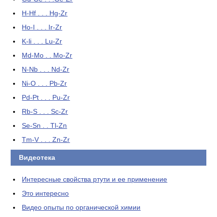
H-Hf . . . Hg-Zr
Ho-I . . . Ir-Zr
K-li . . . Lu-Zr
Md-Mo . . Mo-Zr
N-Nb . . . Nd-Zr
Ni-O . . . Pb-Zr
Pd-Pt . . . Pu-Zr
Rb-S . . . Sc-Zr
Se-Sn . . Tl-Zn
Tm-V . . . Zn-Zr
Видеотека
Интересные свойства ртути и ее применение
Это интересно
Видео опыты по органической химии