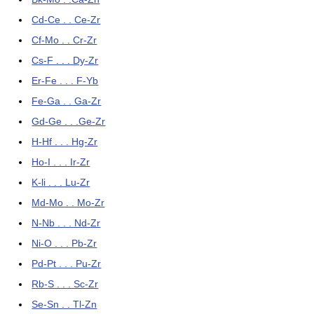
Cd-Ce . . Ce-Zr
Cf-Mo . . Cr-Zr
Cs-F . . . Dy-Zr
Er-Fe . . . F-Yb
Fe-Ga . . Ga-Zr
Gd-Ge . . .Ge-Zr
H-Hf . . . Hg-Zr
Ho-I . . . Ir-Zr
K-li . . . Lu-Zr
Md-Mo . . Mo-Zr
N-Nb . . . Nd-Zr
Ni-O . . . Pb-Zr
Pd-Pt . . . Pu-Zr
Rb-S . . . Sc-Zr
Se-Sn . . Tl-Zn