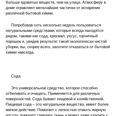
больше ядовитых веществ, чем на улице. Атмосферу в
КОНТАКТЫ
доме отравляют мельчайшие частички от испарения
различной бытовой химии.
Попробовав хоть несколько недель пользоваться
натуральными средствами, которые всегда находятся
рядом, такими как сода, крахмал, уксус, горчичный
порошок и, увидев результат такой экологически чистой
уборки, вы, скорее всего, захотите отказаться от бытовой
химии навсегда.
Сода
Это универсальное средство, которое способно
отбеливать и очищать. Применяется для различных
поверхностей. Сода бывает пищевой и хозяйственной.
Пищевая сода – это натуральное вещество, имеет более
мягкое действие. Помогает с легкостью отмыть жирную
посуду, помогает смягчить ткань и может даже удалить с