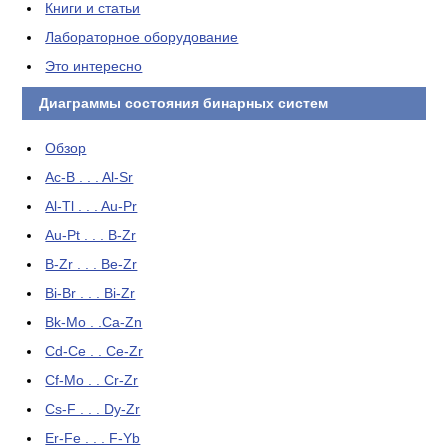
Книги и статьи
Лабораторное оборудование
Это интересно
Диаграммы состояния бинарных систем
Обзор
Ac-B . . . Al-Sr
Al-Tl . . . Au-Pr
Au-Pt . . . B-Zr
B-Zr . . . Be-Zr
Bi-Br . . . Bi-Zr
Bk-Mo . .Ca-Zn
Cd-Ce . . Ce-Zr
Cf-Mo . . Cr-Zr
Cs-F . . . Dy-Zr
Er-Fe . . . F-Yb