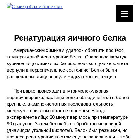
ЛАБОРАТОРНОЕ
ОБОРУДОВАНИЕ
Ренатурация яичного белка
ХИМИЧЕСКАЯ
ПОСУДА
Американским химикам удалось обратить процесс
температурной денатурации белка. Сваренное вкрутую
ВРЕДНЫЕ
куриное яйцо химики из Калифорнийского университета
ФАКТОРЫ
вернули в первоначальное состояние. Белки были
расщеплены, яйцу вернули жидкую консистенцию.
МЕТОДЫ
При варке происходит внутримолекулярная
ПРАКТИЧЕСКОЙ
перегруппировка: частицы белка объединяются в более
ХИМИИ
крупные, а аминокислотная последовательность
молекулы при этом остается прежней. В ходе
ХИМИЯ НА
эксперимента яйцо 20 минут варилось при температуре
ПРОИЗВОДСТВЕ
90 градусов. Затем белок был обработан мочевиной
И ХИМИЧЕСКАЯ
(диамидом угольной кислоты). Белок был разжижен, но
ТЕХНОЛОГИЯ
процесс ренатурации на этом еще не завершился. Чтобы