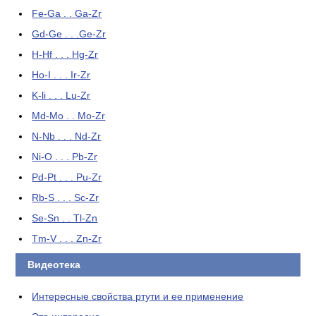
Fe-Ga . . Ga-Zr
Gd-Ge . . .Ge-Zr
H-Hf . . . Hg-Zr
Ho-I . . . Ir-Zr
K-li . . . Lu-Zr
Md-Mo . . Mo-Zr
N-Nb . . . Nd-Zr
Ni-O . . . Pb-Zr
Pd-Pt . . . Pu-Zr
Rb-S . . . Sc-Zr
Se-Sn . . Tl-Zn
Tm-V . . . Zn-Zr
Видеотека
Интересные свойства ртути и ее применение