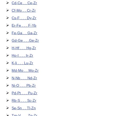
Cd-Ce . . Ce-Zr
Cf-Mo . . Cr-Zr
Cs-F . . . Dy-Zr
Er-Fe . . . F-Yb
Fe-Ga . . Ga-Zr
Gd-Ge . . .Ge-Zr
H-Hf . . . Hg-Zr
Ho-I . . . Ir-Zr
K-li . . . Lu-Zr
Md-Mo . . Mo-Zr
N-Nb . . . Nd-Zr
Ni-O . . . Pb-Zr
Pd-Pt . . . Pu-Zr
Rb-S . . . Sc-Zr
Se-Sn . . Tl-Zn
Tm-V . . . Zn-Zr