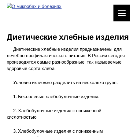
ЛАБОРАТОРНОЕ
ОБОРУДОВАНИЕ
Диетические хлебные изделия
ХИМИЧЕСКАЯ
ПОСУДА
Диетические хлебные изделия предназначены для
лечебно-профилактического питания. В России сегодня
ВРЕДНЫЕ
производятся самые разнообразные, так называемые
ФАКТОРЫ
здоровые сорта хлеба.
Условно их можно разделить на несколько групп:
МЕТОДЫ
ПРАКТИЧЕСКОЙ
ХИМИИ
1. Бессолевые хлебобулочные изделия.
2. Хлебобулочные изделия с пониженной
ХИМИЯ НА
ПРОИЗВОДСТВЕ
кислотностью.
И ХИМИЧЕСКАЯ
ТЕХНОЛОГИЯ
3. Хлебобулочные изделия с пониженным