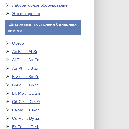
Лабораторное оборудование
Это интересно
Диаграммы состояния бинарных
систем
Обзор
Ac-B . . . Al-Sr
Al-Tl . . . Au-Pr
Au-Pt . . . B-Zr
B-Zr . . . Be-Zr
Bi-Br . . . Bi-Zr
Bk-Mo . .Ca-Zn
Cd-Ce . . Ce-Zr
Cf-Mo . . Cr-Zr
Cs-F . . . Dy-Zr
Er-Fe . . . F-Yb