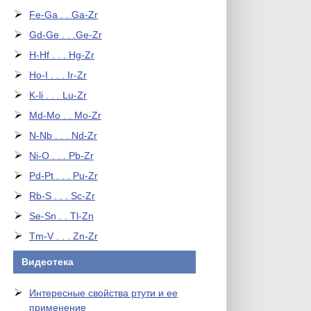
Fe-Ga . . Ga-Zr
Gd-Ge . . .Ge-Zr
H-Hf . . . Hg-Zr
Ho-I . . . Ir-Zr
K-li . . . Lu-Zr
Md-Mo . . Mo-Zr
N-Nb . . . Nd-Zr
Ni-O . . . Pb-Zr
Pd-Pt . . . Pu-Zr
Rb-S . . . Sc-Zr
Se-Sn . . Tl-Zn
Tm-V . . . Zn-Zr
Видеотека
Интересные свойства ртути и ее
применение