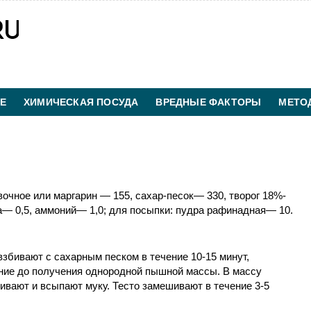
Е
ХИМИЧЕСКАЯ ПОСУДА
ВРЕДНЫЕ ФАКТОРЫ
МЕТО
ХИМИЧЕСКАЯ ТЕХНОЛОГИЯ
КОНТАКТЫ
очное или маргарин — 155, сахар-песок— 330, творог 18%-
а— 0,5, аммоний— 1,0; для посыпки: пудра рафинадная— 10.
взбивают с сахарным песком в течение 10-15 минут,
ние до получения однородной пышной массы. В массу
ивают и всыпают муку. Тесто замешивают в течение 3-5