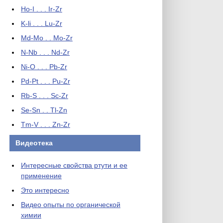
Ho-I . . . Ir-Zr
K-li . . . Lu-Zr
Md-Mo . . Mo-Zr
N-Nb . . . Nd-Zr
Ni-O . . . Pb-Zr
Pd-Pt . . . Pu-Zr
Rb-S . . . Sc-Zr
Se-Sn . . Tl-Zn
Tm-V . . . Zn-Zr
Видеотека
Интересные свойства ртути и ее
применение
Это интересно
Видео опыты по органической
химии