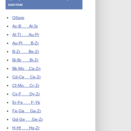
систем
Обзор
Ac-B . . . Al-Sr
Al-Tl . . . Au-Pr
Au-Pt . . . B-Zr
B-Zr . . . Be-Zr
Bi-Br . . . Bi-Zr
Bk-Mo . .Ca-Zn
Cd-Ce . . Ce-Zr
Cf-Mo . . Cr-Zr
Cs-F . . . Dy-Zr
Er-Fe . . . F-Yb
Fe-Ga . . Ga-Zr
Gd-Ge . . .Ge-Zr
H-Hf . . . Hg-Zr