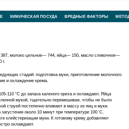
Е
ХИМИЧЕСКАЯ ПОСУДА
ВРЕДНЫЕ ФАКТОРЫ
МЕТО
ХИМИЧЕСКАЯ ТЕХНОЛОГИЯ
КОНТАКТЫ
 387, молоко цельное— 744, яйца— 150, масло сливочное—
 г.
ледующих стадий: подготовка муки, приготовление молочного
ние и охлаждение крема.
05-110 °С до запаха каленого ореха и охлаждают. Яйца
вленной мукой, тщательно перемешивая, чтобы не было
кой струей постепенно вливают в массу из яиц и муки.
загустения около 10 минут при температуре 100 'С.
ате клейстеризации муки. К готовому крему добавляют
ыстро охлаждают.