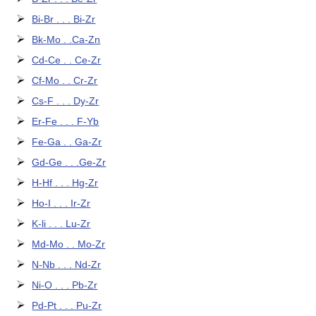
Bi-Br . . . Bi-Zr
Bk-Mo . .Ca-Zn
Cd-Ce . . Ce-Zr
Cf-Mo . . Cr-Zr
Cs-F . . . Dy-Zr
Er-Fe . . . F-Yb
Fe-Ga . . Ga-Zr
Gd-Ge . . .Ge-Zr
H-Hf . . . Hg-Zr
Ho-I . . . Ir-Zr
K-li . . . Lu-Zr
Md-Mo . . Mo-Zr
N-Nb . . . Nd-Zr
Ni-O . . . Pb-Zr
Pd-Pt . . . Pu-Zr