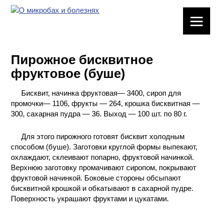
ЛАБОРАТОРНОЕ
ОБОРУДОВАНИЕ
Пирожное бисквитное
ХИМИЧЕСКАЯ
фруктовое (буше)
ПОСУДА
Бисквит, начинка фруктовая— 3400, сироп для
ВРЕДНЫЕ
промочки— 1106, фрукты — 264, крошка бисквитная —
ФАКТОРЫ
300, сахарная пудра — 36. Выход — 100 шт. по 80 г.
МЕТОДЫ
Для этого пирожного готовят бисквит холодным
ПРАКТИЧЕСКОЙ
способом (буше). Заготовки круглой формы выпекают,
ХИМИИ
охлаждают, склеивают попарно, фруктовой начинкой.
Верхнюю заготовку промачивают сиропом, покрывают
фруктовой начинкой. Боковые стороны обсыпают
ХИМИЯ НА
бисквитной крошкой и обкатывают в сахарной пудре.
ПРОИЗВОДСТВЕ
И ХИМИЧЕСКАЯ
Поверхность украшают фруктами и цукатами.
ТЕХНОЛОГИЯ