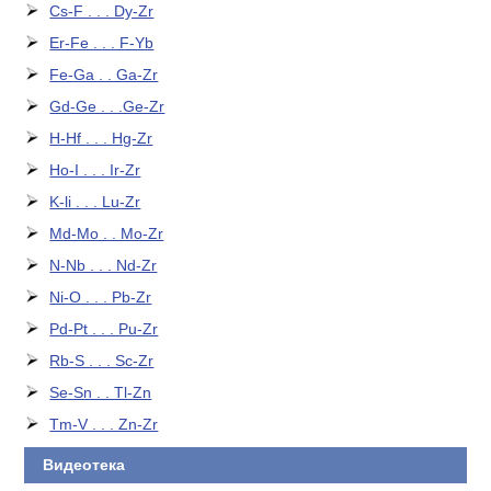
Cs-F . . . Dy-Zr
Er-Fe . . . F-Yb
Fe-Ga . . Ga-Zr
Gd-Ge . . .Ge-Zr
H-Hf . . . Hg-Zr
Ho-I . . . Ir-Zr
K-li . . . Lu-Zr
Md-Mo . . Mo-Zr
N-Nb . . . Nd-Zr
Ni-O . . . Pb-Zr
Pd-Pt . . . Pu-Zr
Rb-S . . . Sc-Zr
Se-Sn . . Tl-Zn
Tm-V . . . Zn-Zr
Видеотека