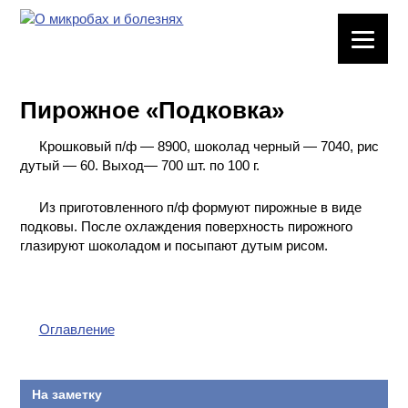
ЛАБОРАТОРНОЕ
ОБОРУДОВАНИЕ
Пирожное «Подковка»
ХИМИЧЕСКАЯ
ПОСУДА
Крошковый п/ф — 8900, шоколад черный — 7040, рис
дутый — 60. Выход— 700 шт. по 100 г.
ВРЕДНЫЕ
ФАКТОРЫ
Из приготовленного п/ф формуют пирожные в виде
подковы. После охлаждения поверхность пирожного
глазируют шоколадом и посыпают дутым рисом.
МЕТОДЫ
ПРАКТИЧЕСКОЙ
ХИМИИ
Оглавление
ХИМИЯ НА
ПРОИЗВОДСТВЕ
И ХИМИЧЕСКАЯ
ТЕХНОЛОГИЯ
На заметку