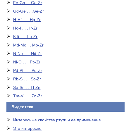
Fe-Ga . . Ga-Zr
Gd-Ge . . .Ge-Zr
H-Hf . . . Hg-Zr
Ho-I . . . Ir-Zr
K-li . . . Lu-Zr
Md-Mo . . Mo-Zr
N-Nb . . . Nd-Zr
Ni-O . . . Pb-Zr
Pd-Pt . . . Pu-Zr
Rb-S . . . Sc-Zr
Se-Sn . . Tl-Zn
Tm-V . . . Zn-Zr
Видеотека
Интересные свойства ртути и ее применение
Это интересно