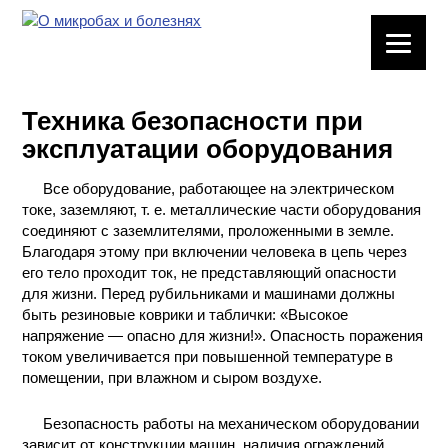
ЛАБОРАТОРНОЕ
ОБОРУДОВАНИЕ
Техника безопасности при
ХИМИЧЕСКАЯ
эксплуатации оборудования
ПОСУДА
Все оборудование, работающее на электрическом
ВРЕДНЫЕ
токе, заземляют, т. е. металлические части оборудования
ФАКТОРЫ
соединяют с заземлителями, проложенными в земле.
Благодаря этому при включении человека в цепь через
МЕТОДЫ
его тело проходит ток, не представляющий опасности
ПРАКТИЧЕСКОЙ
для жизни. Перед рубильниками и машинами должны
ХИМИИ
быть резиновые коврики и таблички: «Высокое
напряжение — опасно для жизни!». Опасность поражения
током увеличивается при повышенной температуре в
ХИМИЯ НА
помещении, при влажном и сыром воздухе.
ПРОИЗВОДСТВЕ
И ХИМИЧЕСКАЯ
ТЕХНОЛОГИЯ
Безопасность работы на механическом оборудовании
зависит от конструкции машин, наличия ограждений,