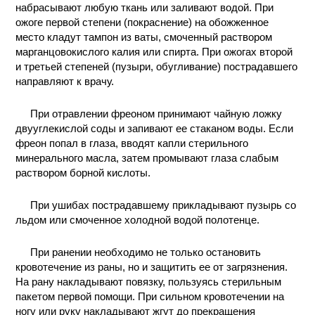
набрасывают любую ткань или заливают водой. При
ожоге первой степени (покраснение) на обожженное
место кладут тампон из ваты, смоченный раствором
марганцовокислого калия или спирта. При ожогах второй
и третьей степеней (пузыри, обугливание) пострадавшего
направляют к врачу.
При отравлении фреоном принимают чайную ложку
двууглекислой соды и запивают ее стаканом воды. Если
фреон попал в глаза, вводят капли стерильного
минерального масла, затем промывают глаза слабым
раствором борной кислоты.
При ушибах пострадавшему прикладывают пузырь со
льдом или смоченное холодной водой полотенце.
При ранении необходимо не только остановить
кровотечение из раны, но и защитить ее от загрязнения.
На рану накладывают повязку, пользуясь стерильным
пакетом первой помощи. При сильном кровотечении на
ногу или руку накладывают жгут до прекращения