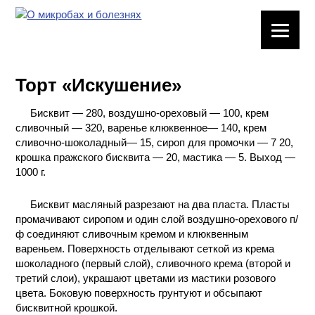
ЛАБОРАТОРНОЕ
ОБОРУДОВАНИЕ
Торт «Искушение»
ХИМИЧЕСКАЯ
ПОСУДА
Бисквит — 280, воздушно-ореховый — 100, крем
сливочный — 320, варенье клюквенное— 140, крем
ВРЕДНЫЕ
сливочно-шоколадный— 15, сироп для промочки — 7 20,
ФАКТОРЫ
крошка пражского бисквита — 20, мастика — 5. Выход —
1000 г.
МЕТОДЫ
Бисквит масляный разрезают на два пласта. Пласты
ПРАКТИЧЕСКОЙ
промачивают сиропом и один слой воздушно-орехового п/
ХИМИИ
ф соединяют сливочным кремом и клюквенным
вареньем. Поверхность отделывают сеткой из крема
ХИМИЯ НА
шоколадного (первый слой), сливочного крема (второй и
ПРОИЗВОДСТВЕ
третий слои), украшают цветами из мастики розового
И ХИМИЧЕСКАЯ
цвета. Боковую поверхность грунтуют и обсыпают
ТЕХНОЛОГИЯ
бисквитной крошкой.