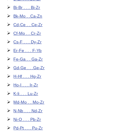
Bi-Br . . . Bi-Zr
Bk-Mo . .Ca-Zn
Cd-Ce . . Ce-Zr
Cf-Mo . . Cr-Zr
Cs-F . . . Dy-Zr
Er-Fe . . . F-Yb
Fe-Ga . . Ga-Zr
Gd-Ge . . .Ge-Zr
H-Hf . . . Hg-Zr
Ho-I . . . Ir-Zr
K-li . . . Lu-Zr
Md-Mo . . Mo-Zr
N-Nb . . . Nd-Zr
Ni-O . . . Pb-Zr
Pd-Pt . . . Pu-Zr