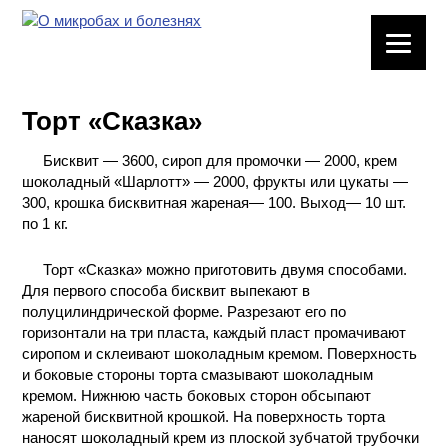
ЛАБОРАТОРНОЕ
ОБОРУДОВАНИЕ
Торт «Сказка»
ХИМИЧЕСКАЯ
ПОСУДА
Бисквит — 3600, сироп для промочки — 2000, крем
шоколадный «Шарлотт» — 2000, фрукты или цукаты —
ВРЕДНЫЕ
300, крошка бисквитная жареная— 100. Выход— 10 шт.
ФАКТОРЫ
по 1 кг.
Торт «Сказка» можно приготовить двумя способами.
МЕТОДЫ
Для первого способа бисквит выпекают в
ПРАКТИЧЕСКОЙ
полуцилиндрической форме. Разрезают его по
ХИМИИ
горизонтали на три пласта, каждый пласт промачивают
сиропом и склеивают шоколадным кремом. Поверхность
ХИМИЯ НА
и боковые стороны торта смазывают шоколадным
ПРОИЗВОДСТВЕ
кремом. Нижнюю часть боковых сторон обсыпают
И ХИМИЧЕСКАЯ
жареной бисквитной крошкой. На поверхность торта
ТЕХНОЛОГИЯ
наносят шоколадный крем из плоской зубчатой трубочки