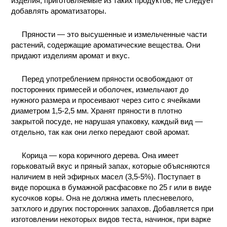
изделия, приготовляемые из таких продуктов, не следует
добавлять ароматизаторы.
КОНТАКТЫ
Пряности — это высушенные и измельченные части
растений, содержащие ароматические вещества. Они
придают изделиям аромат и вкус.
Перед употреблением пряности освобождают от
посторонних примесей и оболочек, измельчают до
нужного размера и просеивают через сито с ячейками
диаметром 1,5-2,5 мм. Хранят пряности в плотно
закрытой посуде, не нарушая упаковку, каждый вид —
отдельно, так как они легко передают свой аромат.
Корица — кора коричного дерева. Она имеет
горьковатый вкус и пряный запах, которые объясняются
наличием в ней эфирных масел (3,5-5%). Поступает в
виде порошка в бумажной расфасовке по 25 г или в виде
кусочков коры. Она не должна иметь плесневелого,
затхлого и других посторонних запахов. Добавляется при
изготовлении некоторых видов теста, начинок, при варке