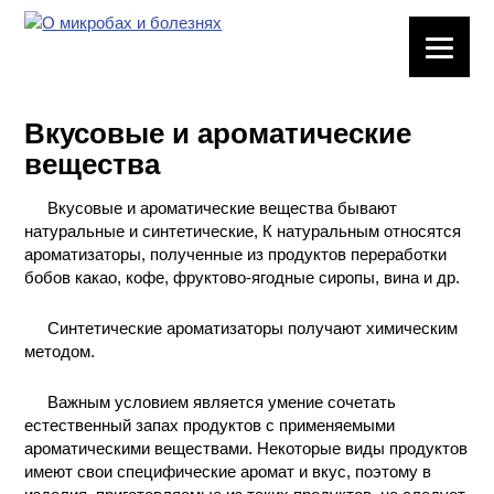
ЛАБОРАТОРНОЕ
ОБОРУДОВАНИЕ
Вкусовые и ароматические
ХИМИЧЕСКАЯ
вещества
ПОСУДА
Вкусовые и ароматические вещества бывают
ВРЕДНЫЕ
натуральные и синтетические, К натуральным относятся
ФАКТОРЫ
ароматизаторы, полученные из продуктов переработки
бобов какао, кофе, фруктово-ягодные сиропы, вина и др.
МЕТОДЫ
ПРАКТИЧЕСКОЙ
Синтетические ароматизаторы получают химическим
ХИМИИ
методом.
ХИМИЯ НА
Важным условием является умение сочетать
ПРОИЗВОДСТВЕ
естественный запах продуктов с применяемыми
И ХИМИЧЕСКАЯ
ароматическими веществами. Некоторые виды продуктов
ТЕХНОЛОГИЯ
имеют свои специфические аромат и вкус, поэтому в