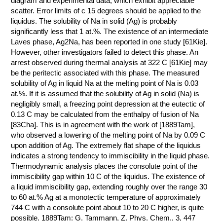
diagram and experimental data, which exhibit appreciable
scatter. Error limits of с 15 degrees should be applied to the
КОНТАКТЫ
liquidus. The solubility of Na in solid (Ag) is probably
significantly less that 1 at.%. The existence of an intermediate
Laves phase, Ag2Na, has been reported in one study [61Kie].
However, other investigators failed to detect this phase. An
arrest observed during thermal analysis at 322 C [61Kie] may
be the peritectic associated with this phase. The measured
solubility of Ag in liquid Na at the melting point of Na is 0.03
at.%. If it is assumed that the solubility of Ag in solid (Na) is
negligibly small, a freezing point depression at the eutectic of
0.13 C may be calculated from the enthalpy of fusion of Na
[83Cha]. This is in agreement with the work of [1889Tam],
who observed a lowering of the melting point of Na by 0.09 C
upon addition of Ag. The extremely flat shape of the liquidus
indicates a strong tendency to immiscibility in the liquid phase.
Thermodynamic analysis places the consolute point of the
immiscibility gap within 10 C of the liquidus. The existence of
a liquid immiscibility gap, extending roughly over the range 30
to 60 at.% Ag at a monotectic temperature of approximately
744 C with a consolute point about 10 to 20 C higher, is quite
possible. 1889Tam: G. Tammann, Z. Phys. Chem., 3, 447