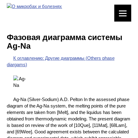
ЛАБОРАТОРНОЕ
ОБОРУДОВАНИЕ
Фазовая диаграмма системы
ХИМИЧЕСКАЯ
Ag-Na
ПОСУДА
К оглавлению: Другие диаграммы (Others phase
ВРЕДНЫЕ
diargams)
ФАКТОРЫ
МЕТОДЫ
ПРАКТИЧЕСКОЙ
ХИМИИ
Ag-Na (Silver-Sodium) A.D. Pelton In the assessed phase
diagram of the Ag-Na system, the melting points of the pure
ХИМИЯ НА
elements are taken from [Melt], and the liquidus has been
ПРОИЗВОДСТВЕ
obtained from thermodynamic modeling. The present diagram
И ХИМИЧЕСКАЯ
is based on review of the work of [10Que], [11Mat], [68Lam],
ТЕХНОЛОГИЯ
and [69Wee]. Good agreement exists between the calculated