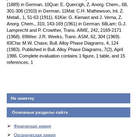
(1889) in German. 10Que: E. Quercigh, Z. Anorg. Chem., 68,
301-306 (1910) in German. 11Mat: C.H. Mathewson, Int. Z.
Metall., 1, 51-63 (1911). 61Kie: G. Kienast and J. Verna, Z.
Anorg. Chem., 310, 143-169 (1961) in German. 68Lam: G.J.
Lamprecht and P. Crowther, Trans. AIME, 242, 2169-2171
(1968). 69Wee: J.R. Weeks, Trans. ASM, 62, 304 (1969).
83Cha: M.W. Chase, Bull. Alloy Phase Diagrams, 4, 124
(1983). Published in Bull. Alloy Phase Diagrams, 7(2), April
1986. Complete evaluation contains 1 figure, 1 table, and 15
references. 1
На заметку
Основные разделы сайта
Физическая химия
Органическая химия