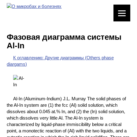
ЛАБОРАТОРНОЕ
ОБОРУДОВАНИЕ
Фазовая диаграмма системы
ХИМИЧЕСКАЯ
Al-In
ПОСУДА
К оглавлению: Другие диаграммы (Others phase
ВРЕДНЫЕ
diargams)
ФАКТОРЫ
МЕТОДЫ
ПРАКТИЧЕСКОЙ
ХИМИИ
Al-In (Aluminum-Indium) J.L. Murray The solid phases of
the Al-In system are (1) the fcc (Al) solid solution, which
ХИМИЯ НА
dissolves about 0.045 at.% In, and (2) the (In) solid solution,
ПРОИЗВОДСТВЕ
which dissolves very little Al. The Al-In system is
И ХИМИЧЕСКАЯ
characterized by liquid-phase immiscibility below a critical
ТЕХНОЛОГИЯ
point, a monotectic reaction of (Al) with the two liquids, and a