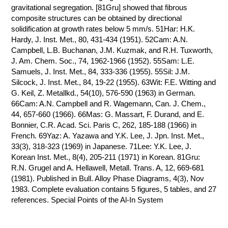
gravitational segregation. [81Gru] showed that fibrous
composite structures can be obtained by directional
solidification at growth rates below 5 mm/s. 51Har: H.K.
Hardy, J. Inst. Met., 80, 431-434 (1951). 52Cam: A.N.
Campbell, L.B. Buchanan, J.M. Kuzmak, and R.H. Tuxworth,
J. Am. Chem. Soc., 74, 1962-1966 (1952). 55Sam: L.E.
Samuels, J. Inst. Met., 84, 333-336 (1955). 55Sil: J.M.
Silcock, J. Inst. Met., 84, 19-22 (1955). 63Wit: F.E. Witting and
G. Keil, Z. Metallkd., 54(10), 576-590 (1963) in German.
66Cam: A.N. Campbell and R. Wagemann, Can. J. Chem.,
44, 657-660 (1966). 66Mas: G. Massart, F. Durand, and E.
Bonnier, C.R. Acad. Sci. Paris C, 262, 185-188 (1966) in
French. 69Yaz: A. Yazawa and Y.K. Lee, J. Jpn. Inst. Met.,
33(3), 318-323 (1969) in Japanese. 71Lee: Y.K. Lee, J.
Korean Inst. Met., 8(4), 205-211 (1971) in Korean. 81Gru:
R.N. Grugel and A. Hellawell, Metall. Trans. A, 12, 669-681
(1981). Published in Bull. Alloy Phase Diagrams, 4(3), Nov
1983. Complete evaluation contains 5 figures, 5 tables, and 27
references. Special Points of the Al-In System