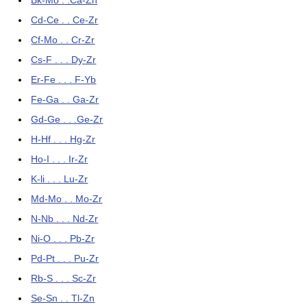
Bk-Mo . .Ca-Zn
Cd-Ce . . Ce-Zr
Cf-Mo . . Cr-Zr
Cs-F . . . Dy-Zr
Er-Fe . . . F-Yb
Fe-Ga . . Ga-Zr
Gd-Ge . . .Ge-Zr
H-Hf . . . Hg-Zr
Ho-I . . . Ir-Zr
K-li . . . Lu-Zr
Md-Mo . . Mo-Zr
N-Nb . . . Nd-Zr
Ni-O . . . Pb-Zr
Pd-Pt . . . Pu-Zr
Rb-S . . . Sc-Zr
Se-Sn . . Tl-Zn