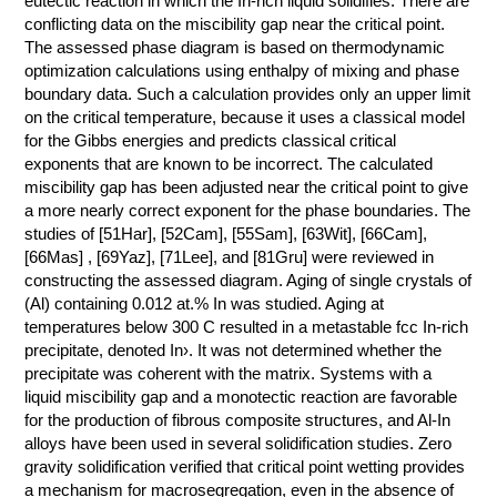
eutectic reaction in which the In-rich liquid solidifies. There are
conflicting data on the miscibility gap near the critical point.
КОНТАКТЫ
The assessed phase diagram is based on thermodynamic
optimization calculations using enthalpy of mixing and phase
boundary data. Such a calculation provides only an upper limit
on the critical temperature, because it uses a classical model
for the Gibbs energies and predicts classical critical
exponents that are known to be incorrect. The calculated
miscibility gap has been adjusted near the critical point to give
a more nearly correct exponent for the phase boundaries. The
studies of [51Har], [52Cam], [55Sam], [63Wit], [66Cam],
[66Mas] , [69Yaz], [71Lee], and [81Gru] were reviewed in
constructing the assessed diagram. Aging of single crystals of
(Al) containing 0.012 at.% In was studied. Aging at
temperatures below 300 C resulted in a metastable fcc In-rich
precipitate, denoted In›. It was not determined whether the
precipitate was coherent with the matrix. Systems with a
liquid miscibility gap and a monotectic reaction are favorable
for the production of fibrous composite structures, and Al-In
alloys have been used in several solidification studies. Zero
gravity solidification verified that critical point wetting provides
a mechanism for macrosegregation, even in the absence of