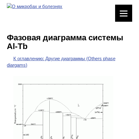
ЛАБОРАТОРНОЕ
ОБОРУДОВАНИЕ
Фазовая диаграмма системы
ХИМИЧЕСКАЯ
Al-Tb
ПОСУДА
К оглавлению: Другие диаграммы (Others phase
ВРЕДНЫЕ
diargams)
ФАКТОРЫ
МЕТОДЫ
ПРАКТИЧЕСКОЙ
ХИМИИ
ХИМИЯ НА
ПРОИЗВОДСТВЕ
И ХИМИЧЕСКАЯ
ТЕХНОЛОГИЯ