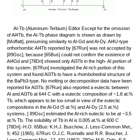
КОНТАКТЫ
Al-Tb (Aluminum-Terbium) Editor Except for the omission
of Al4Tb, the Al-Tb phase diagram is shown as drawn by
[Moffatt], presuming similarity to Al-Gd and Al-Dy. Al4U-type
orthorhombic Al4Tb reported by [67Run] was not accepted by
[89Gsc], because [65Bus] could not confirm the existence of
Al4Gd and [78Dri] showed only Al3Tb in the high- Al portion of
this system. [67Run] investigated the Al-rich portion of this
system and found Al3Tb to have a rhombohedral structure of
the BaPb3-type. No melting or decomposition data have been
reported for Al3Tb. [67Run] also reported a eutectic between
Al and Al3Tb at 644 C with a eutectic composition of ~1.8 at.%
Tb, which appears to be too small in view of the eutectic
compositions in the Al-Gd (5 at.%) and Al-Dy (2.5 at.%)
systems. [ 89Gsc] estimated the Al-rich eutectic to be at ~3.5
at.% Tb. The solubility of Tb in Al is 0.005 at.% at 600 C
[78Dri].-H.O. 65Bus: K.H.J. Buschow, J. Less-Common Met.,
9, 452 (1965). 67Run: O.J.C. Runnalls and R.R. Boucher, J.
Less-Common Met., 13, 431 (1967). 78Dri: M.E. Drits, E.S.