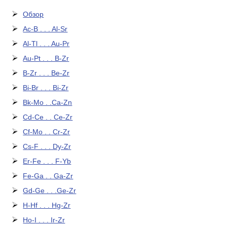
Обзор
Ac-B . . . Al-Sr
Al-Tl . . . Au-Pr
Au-Pt . . . B-Zr
B-Zr . . . Be-Zr
Bi-Br . . . Bi-Zr
Bk-Mo . .Ca-Zn
Cd-Ce . . Ce-Zr
Cf-Mo . . Cr-Zr
Cs-F . . . Dy-Zr
Er-Fe . . . F-Yb
Fe-Ga . . Ga-Zr
Gd-Ge . . .Ge-Zr
H-Hf . . . Hg-Zr
Ho-I . . . Ir-Zr