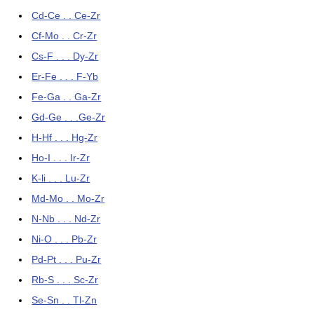
Cd-Ce . . Ce-Zr
Cf-Mo . . Cr-Zr
Cs-F . . . Dy-Zr
Er-Fe . . . F-Yb
Fe-Ga . . Ga-Zr
Gd-Ge . . .Ge-Zr
H-Hf . . . Hg-Zr
Ho-I . . . Ir-Zr
K-li . . . Lu-Zr
Md-Mo . . Mo-Zr
N-Nb . . . Nd-Zr
Ni-O . . . Pb-Zr
Pd-Pt . . . Pu-Zr
Rb-S . . . Sc-Zr
Se-Sn . . Tl-Zn