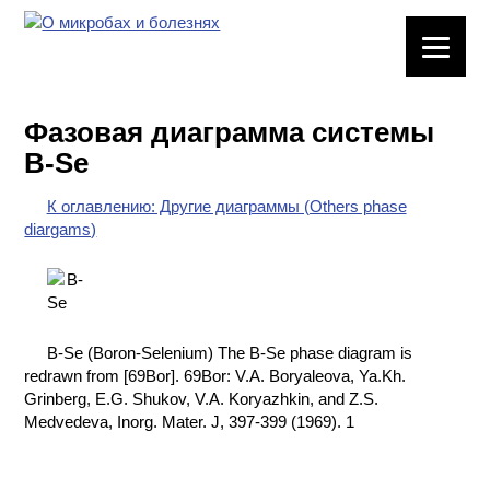
ЛАБОРАТОРНОЕ
ОБОРУДОВАНИЕ
Фазовая диаграмма системы
ХИМИЧЕСКАЯ
B-Se
ПОСУДА
К оглавлению: Другие диаграммы (Others phase
ВРЕДНЫЕ
diargams)
ФАКТОРЫ
МЕТОДЫ
ПРАКТИЧЕСКОЙ
ХИМИИ
B-Se (Boron-Selenium) The B-Se phase diagram is
redrawn from [69Bor]. 69Bor: V.A. Boryaleova, Ya.Kh.
ХИМИЯ НА
Grinberg, E.G. Shukov, V.A. Koryazhkin, and Z.S.
ПРОИЗВОДСТВЕ
Medvedeva, Inorg. Mater. J, 397-399 (1969). 1
И ХИМИЧЕСКАЯ
ТЕХНОЛОГИЯ