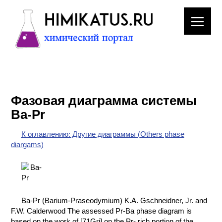
ЛАБОРАТОРНОЕ
ОБОРУДОВАНИЕ
Фазовая диаграмма системы
ХИМИЧЕСКАЯ
Ba-Pr
ПОСУДА
К оглавлению: Другие диаграммы (Others phase
ВРЕДНЫЕ
diargams)
ФАКТОРЫ
МЕТОДЫ
ПРАКТИЧЕСКОЙ
ХИМИИ
Ba-Pr (Barium-Praseodymium) K.A. Gschneidner, Jr. and
F.W. Calderwood The assessed Pr-Ba phase diagram is
ХИМИЯ НА
based on the work of [71Gri] on the Pr- rich portion of the