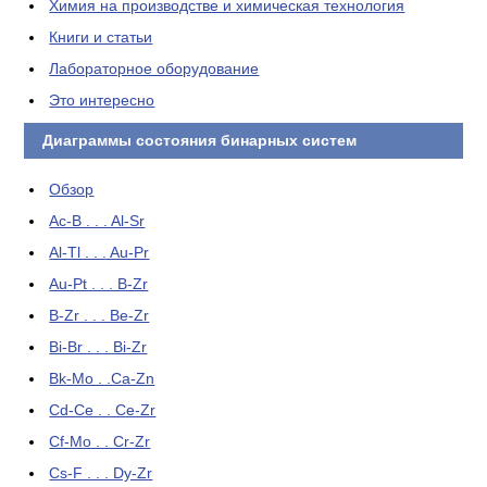
Химия на производстве и химическая технология
Книги и статьи
Лабораторное оборудование
Это интересно
Диаграммы состояния бинарных систем
Обзор
Ac-B . . . Al-Sr
Al-Tl . . . Au-Pr
Au-Pt . . . B-Zr
B-Zr . . . Be-Zr
Bi-Br . . . Bi-Zr
Bk-Mo . .Ca-Zn
Cd-Ce . . Ce-Zr
Cf-Mo . . Cr-Zr
Cs-F . . . Dy-Zr