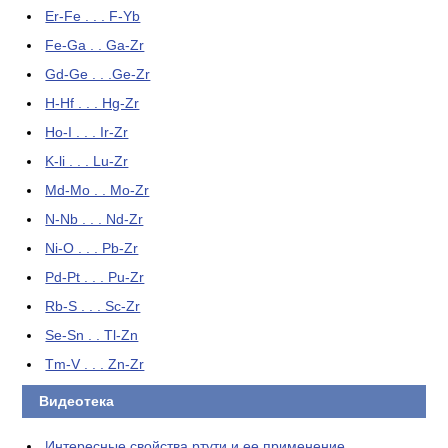
Er-Fe . . . F-Yb
Fe-Ga . . Ga-Zr
Gd-Ge . . .Ge-Zr
H-Hf . . . Hg-Zr
Ho-I . . . Ir-Zr
K-li . . . Lu-Zr
Md-Mo . . Mo-Zr
N-Nb . . . Nd-Zr
Ni-O . . . Pb-Zr
Pd-Pt . . . Pu-Zr
Rb-S . . . Sc-Zr
Se-Sn . . Tl-Zn
Tm-V . . . Zn-Zr
Видеотека
Интересные свойства ртути и ее применение