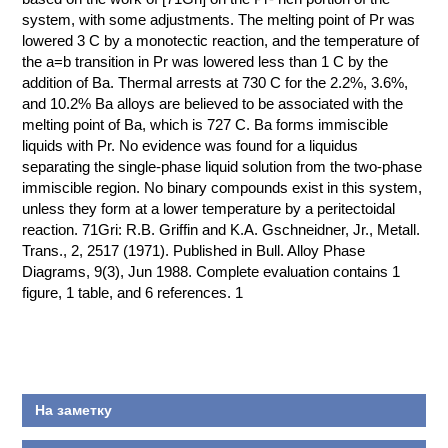
ПРОИЗВОДСТВЕ
system, with some adjustments. The melting point of Pr was
И ХИМИЧЕСКАЯ
lowered 3 C by a monotectic reaction, and the temperature of
ТЕХНОЛОГИЯ
the a=b transition in Pr was lowered less than 1 C by the
addition of Ba. Thermal arrests at 730 C for the 2.2%, 3.6%,
and 10.2% Ba alloys are believed to be associated with the
КОНТАКТЫ
melting point of Ba, which is 727 C. Ba forms immiscible
liquids with Pr. No evidence was found for a liquidus
separating the single-phase liquid solution from the two-phase
immiscible region. No binary compounds exist in this system,
unless they form at a lower temperature by a peritectoidal
reaction. 71Gri: R.B. Griffin and K.A. Gschneidner, Jr., Metall.
Trans., 2, 2517 (1971). Published in Bull. Alloy Phase
Diagrams, 9(3), Jun 1988. Complete evaluation contains 1
figure, 1 table, and 6 references. 1
На заметку