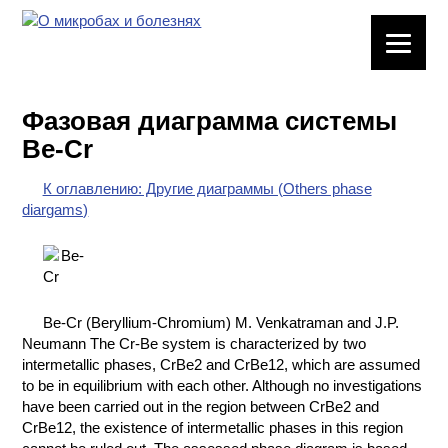
ЛАБОРАТОРНОЕ
ОБОРУДОВАНИЕ
Фазовая диаграмма системы
ХИМИЧЕСКАЯ
Be-Cr
ПОСУДА
К оглавлению: Другие диаграммы (Others phase
ВРЕДНЫЕ
diargams)
ФАКТОРЫ
МЕТОДЫ
ПРАКТИЧЕСКОЙ
ХИМИИ
Be-Cr (Beryllium-Chromium) M. Venkatraman and J.P.
Neumann The Cr-Be system is characterized by two
ХИМИЯ НА
intermetallic phases, CrBe2 and CrBe12, which are assumed
ПРОИЗВОДСТВЕ
to be in equilibrium with each other. Although no investigations
И ХИМИЧЕСКАЯ
have been carried out in the region between CrBe2 and
ТЕХНОЛОГИЯ
CrBe12, the existence of intermetallic phases in this region