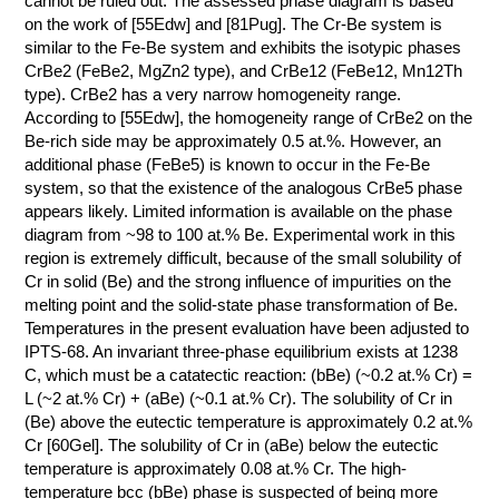
cannot be ruled out. The assessed phase diagram is based
on the work of [55Edw] and [81Pug]. The Cr-Be system is
КОНТАКТЫ
similar to the Fe-Be system and exhibits the isotypic phases
CrBe2 (FeBe2, MgZn2 type), and CrBe12 (FeBe12, Mn12Th
type). CrBe2 has a very narrow homogeneity range.
According to [55Edw], the homogeneity range of CrBe2 on the
Be-rich side may be approximately 0.5 at.%. However, an
additional phase (FeBe5) is known to occur in the Fe-Be
system, so that the existence of the analogous CrBe5 phase
appears likely. Limited information is available on the phase
diagram from ~98 to 100 at.% Be. Experimental work in this
region is extremely difficult, because of the small solubility of
Cr in solid (Be) and the strong influence of impurities on the
melting point and the solid-state phase transformation of Be.
Temperatures in the present evaluation have been adjusted to
IPTS-68. An invariant three-phase equilibrium exists at 1238
C, which must be a catatectic reaction: (bBe) (~0.2 at.% Cr) =
L (~2 at.% Cr) + (aBe) (~0.1 at.% Cr). The solubility of Cr in
(Be) above the eutectic temperature is approximately 0.2 at.%
Cr [60Gel]. The solubility of Cr in (aBe) below the eutectic
temperature is approximately 0.08 at.% Cr. The high-
temperature bcc (bBe) phase is suspected of being more