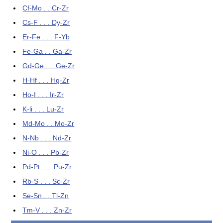
Cf-Mo . . Cr-Zr
Cs-F . . . Dy-Zr
Er-Fe . . . F-Yb
Fe-Ga . . Ga-Zr
Gd-Ge . . .Ge-Zr
H-Hf . . . Hg-Zr
Ho-I . . . Ir-Zr
K-li . . . Lu-Zr
Md-Mo . . Mo-Zr
N-Nb . . . Nd-Zr
Ni-O . . . Pb-Zr
Pd-Pt . . . Pu-Zr
Rb-S . . . Sc-Zr
Se-Sn . . Tl-Zn
Tm-V . . . Zn-Zr