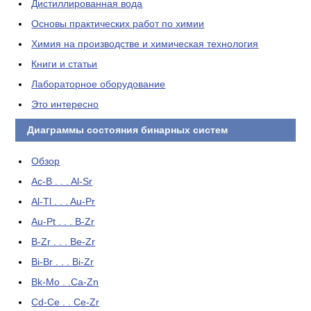
Дистиллированная вода
Основы практических работ по химии
Химия на производстве и химическая технология
Книги и статьи
Лабораторное оборудование
Это интересно
Диаграммы состояния бинарных систем
Обзор
Ac-B . . . Al-Sr
Al-Tl . . . Au-Pr
Au-Pt . . . B-Zr
B-Zr . . . Be-Zr
Bi-Br . . . Bi-Zr
Bk-Mo . .Ca-Zn
Cd-Ce . . Ce-Zr