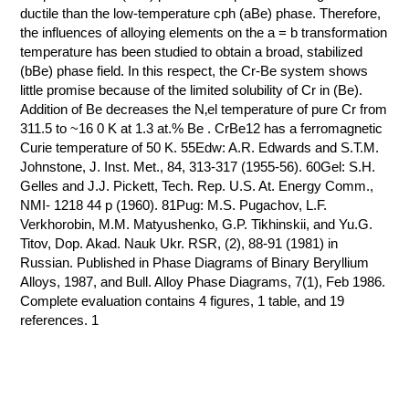
ductile than the low-temperature cph (aBe) phase. Therefore,
the influences of alloying elements on the a = b transformation
temperature has been studied to obtain a broad, stabilized
(bBe) phase field. In this respect, the Cr-Be system shows
little promise because of the limited solubility of Cr in (Be).
Addition of Be decreases the N‚el temperature of pure Cr from
311.5 to ~16 0 K at 1.3 at.% Be . CrBe12 has a ferromagnetic
Curie temperature of 50 K. 55Edw: A.R. Edwards and S.T.M.
Johnstone, J. Inst. Met., 84, 313-317 (1955-56). 60Gel: S.H.
Gelles and J.J. Pickett, Tech. Rep. U.S. At. Energy Comm.,
NMI- 1218 44 p (1960). 81Pug: M.S. Pugachov, L.F.
Verkhorobin, M.M. Matyushenko, G.P. Tikhinskii, and Yu.G.
Titov, Dop. Akad. Nauk Ukr. RSR, (2), 88-91 (1981) in
Russian. Published in Phase Diagrams of Binary Beryllium
Alloys, 1987, and Bull. Alloy Phase Diagrams, 7(1), Feb 1986.
Complete evaluation contains 4 figures, 1 table, and 19
references. 1