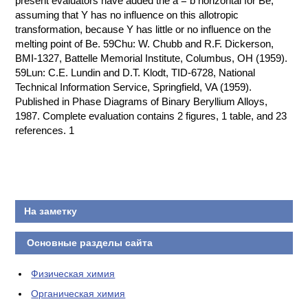
present evaluators have added the a = b horizontal for Be,
assuming that Y has no influence on this allotropic
КОНТАКТЫ
transformation, because Y has little or no influence on the
melting point of Be. 59Chu: W. Chubb and R.F. Dickerson,
BMI-1327, Battelle Memorial Institute, Columbus, OH (1959).
59Lun: C.E. Lundin and D.T. Klodt, TID-6728, National
Technical Information Service, Springfield, VA (1959).
Published in Phase Diagrams of Binary Beryllium Alloys,
1987. Complete evaluation contains 2 figures, 1 table, and 23
references. 1
На заметку
Основные разделы сайта
Физическая химия
Органическая химия