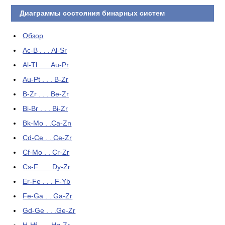
Диаграммы состояния бинарных систем
Обзор
Ac-B . . . Al-Sr
Al-Tl . . . Au-Pr
Au-Pt . . . B-Zr
B-Zr . . . Be-Zr
Bi-Br . . . Bi-Zr
Bk-Mo . .Ca-Zn
Cd-Ce . . Ce-Zr
Cf-Mo . . Cr-Zr
Cs-F . . . Dy-Zr
Er-Fe . . . F-Yb
Fe-Ga . . Ga-Zr
Gd-Ge . . .Ge-Zr