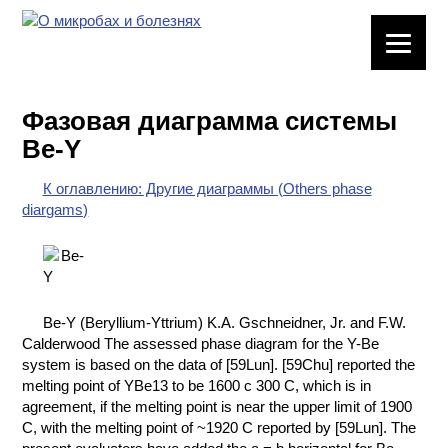
ЛАБОРАТОРНОЕ
ОБОРУДОВАНИЕ
Фазовая диаграмма системы
ХИМИЧЕСКАЯ
Be-Y
ПОСУДА
К оглавлению: Другие диаграммы (Others phase
ВРЕДНЫЕ
diargams)
ФАКТОРЫ
МЕТОДЫ
ПРАКТИЧЕСКОЙ
ХИМИИ
Be-Y (Beryllium-Yttrium) K.A. Gschneidner, Jr. and F.W.
Calderwood The assessed phase diagram for the Y-Be
ХИМИЯ НА
system is based on the data of [59Lun]. [59Chu] reported the
ПРОИЗВОДСТВЕ
melting point of YBe13 to be 1600 с 300 C, which is in
И ХИМИЧЕСКАЯ
agreement, if the melting point is near the upper limit of 1900
ТЕХНОЛОГИЯ
C, with the melting point of ~1920 C reported by [59Lun]. The