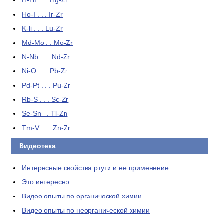
H-Hf . . . Hg-Zr
Ho-I . . . Ir-Zr
K-li . . . Lu-Zr
Md-Mo . . Mo-Zr
N-Nb . . . Nd-Zr
Ni-O . . . Pb-Zr
Pd-Pt . . . Pu-Zr
Rb-S . . . Sc-Zr
Se-Sn . . Tl-Zn
Tm-V . . . Zn-Zr
Видеотека
Интересные свойства ртути и ее применение
Это интересно
Видео опыты по органической химии
Видео опыты по неорганической химии