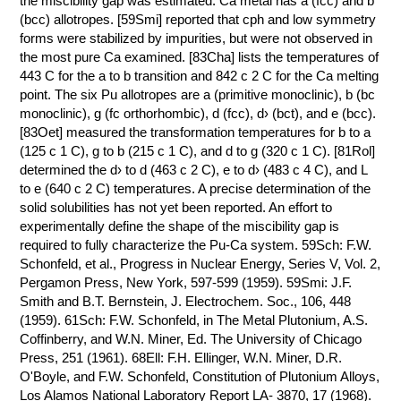
the miscibility gap was estimated. Ca metal has a (fcc) and b
(bcc) allotropes. [59Smi] reported that cph and low symmetry
КОНТАКТЫ
forms were stabilized by impurities, but were not observed in
the most pure Ca examined. [83Cha] lists the temperatures of
443 C for the a to b transition and 842 с 2 C for the Ca melting
point. The six Pu allotropes are a (primitive monoclinic), b (bc
monoclinic), g (fc orthorhombic), d (fcc), d› (bct), and e (bcc).
[83Oet] measured the transformation temperatures for b to a
(125 с 1 C), g to b (215 с 1 C), and d to g (320 с 1 C). [81Rol]
determined the d› to d (463 с 2 C), e to d› (483 с 4 C), and L
to e (640 с 2 C) temperatures. A precise determination of the
solid solubilities has not yet been reported. An effort to
experimentally define the shape of the miscibility gap is
required to fully characterize the Pu-Ca system. 59Sch: F.W.
Schonfeld, et al., Progress in Nuclear Energy, Series V, Vol. 2,
Pergamon Press, New York, 597-599 (1959). 59Smi: J.F.
Smith and B.T. Bernstein, J. Electrochem. Soc., 106, 448
(1959). 61Sch: F.W. Schonfeld, in The Metal Plutonium, A.S.
Coffinberry, and W.N. Miner, Ed. The University of Chicago
Press, 251 (1961). 68Ell: F.H. Ellinger, W.N. Miner, D.R.
O'Boyle, and F.W. Schonfeld, Constitution of Plutonium Alloys,
Los Alamos National Laboratory Report LA- 3870, 17 (1968).