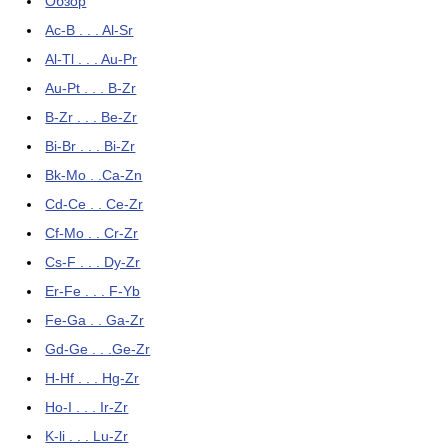
Обзор
Ac-B . . . Al-Sr
Al-Tl . . . Au-Pr
Au-Pt . . . B-Zr
B-Zr . . . Be-Zr
Bi-Br . . . Bi-Zr
Bk-Mo . .Ca-Zn
Cd-Ce . . Ce-Zr
Cf-Mo . . Cr-Zr
Cs-F . . . Dy-Zr
Er-Fe . . . F-Yb
Fe-Ga . . Ga-Zr
Gd-Ge . . .Ge-Zr
H-Hf . . . Hg-Zr
Ho-I . . . Ir-Zr
K-li . . . Lu-Zr