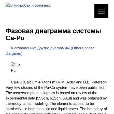
ЛАБОРАТОРНОЕ
ОБОРУДОВАНИЕ
Фазовая диаграмма системы
ХИМИЧЕСКАЯ
Ca-Pu
ПОСУДА
К оглавлению: Другие диаграммы (Others phase
ВРЕДНЫЕ
diargams)
ФАКТОРЫ
МЕТОДЫ
ПРАКТИЧЕСКОЙ
ХИМИИ
Ca-Pu (Calcium-Plutonium) K.M. Axler and D.E. Peterson
Very few studies of the Pu-Ca system have been published.
ХИМИЯ НА
The assessed phase diagram is based on review of the
ПРОИЗВОДСТВЕ
experimental data [59Sch, 61Sch, 68Ell] and was obtained by
И ХИМИЧЕСКАЯ
thermodynamic modeling. The elements appear to be
ТЕХНОЛОГИЯ
immiscible in both the solid and liquid states. The boundary of