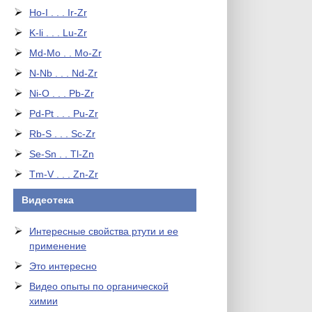
Ho-I . . . Ir-Zr
K-li . . . Lu-Zr
Md-Mo . . Mo-Zr
N-Nb . . . Nd-Zr
Ni-O . . . Pb-Zr
Pd-Pt . . . Pu-Zr
Rb-S . . . Sc-Zr
Se-Sn . . Tl-Zn
Tm-V . . . Zn-Zr
Видеотека
Интересные свойства ртути и ее
применение
Это интересно
Видео опыты по органической
химии