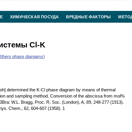
Е
ХИМИЧЕСКАЯ ПОСУДА
ВРЕДНЫЕ ФАКТОРЫ
МЕТО
ХИМИЧЕСКАЯ ТЕХНОЛОГИЯ
КОНТАКТЫ
истемы Cl-K
thers phase diargams)
Joh] determined the K-Cl phase diagram by means of thermal
ration and sampling method. Conversion of the abscissa from mol%
 13Bra: W.L. Bragg, Proc. R. Soc. (London), A, 89, 248-277 (1913).
hys. Chem., 62, 604-607 (1958). 1