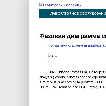
ЛАБОРАТОРНОЕ ОБОРУДОВАНИ
ХИМИЯ НА ПРОИЗВОДСТВЕ И 
Фазовая диаграмма с
К оглавлению: Другие диаграммы (O
Cl-K (Chlorine-Potassium) Editor [58
analysis ( cooling curves) and the equilib
K to at.% K is according to [Moffatt].-H.O.
58Bre: J.W. Johnson and M.A. Bredig, J. P