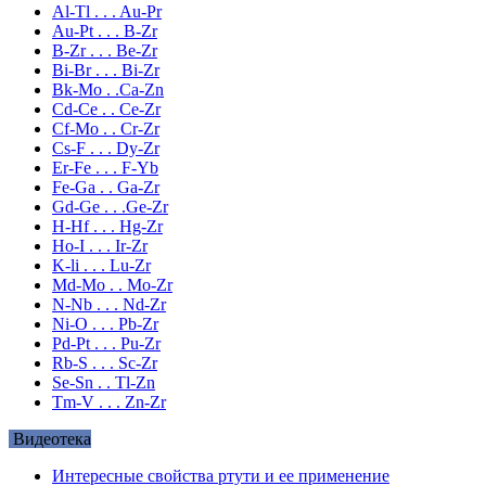
Al-Tl . . . Au-Pr
Au-Pt . . . B-Zr
B-Zr . . . Be-Zr
Bi-Br . . . Bi-Zr
Bk-Mo . .Ca-Zn
Cd-Ce . . Ce-Zr
Cf-Mo . . Cr-Zr
Cs-F . . . Dy-Zr
Er-Fe . . . F-Yb
Fe-Ga . . Ga-Zr
Gd-Ge . . .Ge-Zr
H-Hf . . . Hg-Zr
Ho-I . . . Ir-Zr
K-li . . . Lu-Zr
Md-Mo . . Mo-Zr
N-Nb . . . Nd-Zr
Ni-O . . . Pb-Zr
Pd-Pt . . . Pu-Zr
Rb-S . . . Sc-Zr
Se-Sn . . Tl-Zn
Tm-V . . . Zn-Zr
Видеотека
Интересные свойства ртути и ее применение