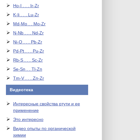
Ho-I . . . Ir-Zr
K-li . . . Lu-Zr
Md-Mo . . Mo-Zr
N-Nb . . . Nd-Zr
Ni-O . . . Pb-Zr
Pd-Pt . . . Pu-Zr
Rb-S . . . Sc-Zr
Se-Sn . . Tl-Zn
Tm-V . . . Zn-Zr
Видеотека
Интересные свойства ртути и ее
применение
Это интересно
Видео опыты по органической
химии