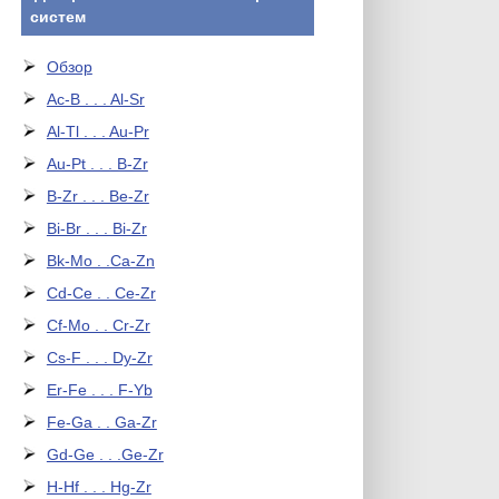
систем
Обзор
Ac-B . . . Al-Sr
Al-Tl . . . Au-Pr
Au-Pt . . . B-Zr
B-Zr . . . Be-Zr
Bi-Br . . . Bi-Zr
Bk-Mo . .Ca-Zn
Cd-Ce . . Ce-Zr
Cf-Mo . . Cr-Zr
Cs-F . . . Dy-Zr
Er-Fe . . . F-Yb
Fe-Ga . . Ga-Zr
Gd-Ge . . .Ge-Zr
H-Hf . . . Hg-Zr