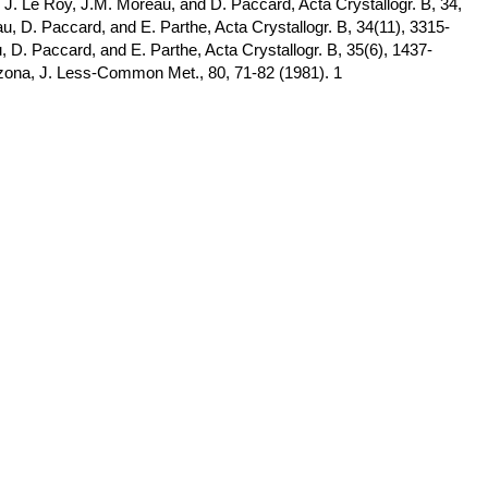
J. Le Roy, J.M. Moreau, and D. Paccard, Acta Crystallogr. B, 34,
u, D. Paccard, and E. Parthe, Acta Crystallogr. B, 34(11), 3315-
 D. Paccard, and E. Parthe, Acta Crystallogr. B, 35(6), 1437-
enzona, J. Less-Common Met., 80, 71-82 (1981). 1