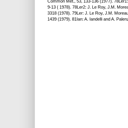
Common Met., 53, 133-136 (1977). 78Ler1: 
9-13 ( 1978). 78Ler2: J. Le Roy, J.M. Morea
3318 (1978). 79Ler: J. Le Roy, J.M. Moreau,
1439 (1979). 81Ian: A. Iandelli and A. Pal