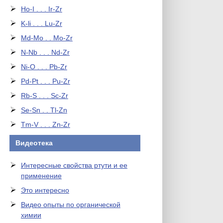
Ho-I . . . Ir-Zr
K-li . . . Lu-Zr
Md-Mo . . Mo-Zr
N-Nb . . . Nd-Zr
Ni-O . . . Pb-Zr
Pd-Pt . . . Pu-Zr
Rb-S . . . Sc-Zr
Se-Sn . . Tl-Zn
Tm-V . . . Zn-Zr
Видеотека
Интересные свойства ртути и ее
применение
Это интересно
Видео опыты по органической
химии