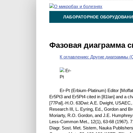
ЛАБОРАТОРНОЕ ОБОРУДОВАНИ
ХИМИЯ НА ПРОИЗВОДСТВЕ И 
Фазовая диаграмма с
К оглавлению: Другие диаграммы (O
Er-Pt (Erbium-Platinum) Editor [Moffat
Er5Pt3 and Er5Pt4 cited in [81Ian] and a ch
[77Pal].-H.O. 63Dwi: A.E. Dwight, USAEC, AN
Research III, L. Eyring, Ed., Gordon and B
Moriarty, R.O. Gordon, and J.E. Humphreys,
Less-Common Met., 12(1), 63-68 (1967). 71
Diagr. Sost. Met. Sistem, Nauka Publishers