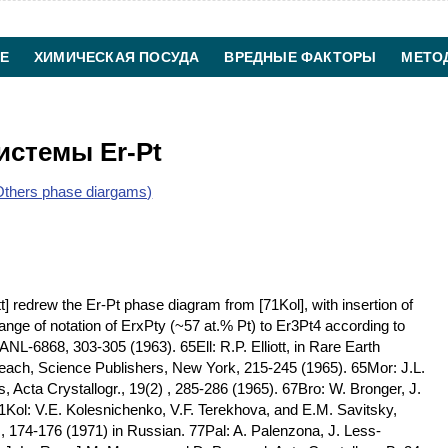
Е
ХИМИЧЕСКАЯ ПОСУДА
ВРЕДНЫЕ ФАКТОРЫ
МЕТО
ХИМИЧЕСКАЯ ТЕХНОЛОГИЯ
КОНТАКТЫ
истемы Er-Pt
thers phase diargams)
t] redrew the Er-Pt phase diagram from [71Kol], with insertion of
ange of notation of ErxPty (~57 at.% Pt) to Er3Pt4 according to
L-6868, 303-305 (1963). 65Ell: R.P. Elliott, in Rare Earth
reach, Science Publishers, New York, 215-245 (1965). 65Mor: J.L.
 Acta Crystallogr., 19(2) , 285-286 (1965). 67Bro: W. Bronger, J.
Kol: V.E. Kolesnichenko, V.F. Terekhova, and E.M. Savitsky,
, 174-176 (1971) in Russian. 77Pal: A. Palenzona, J. Less-