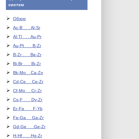
систем
Обзор
Ac-B . . . Al-Sr
Al-Tl . . . Au-Pr
Au-Pt . . . B-Zr
B-Zr . . . Be-Zr
Bi-Br . . . Bi-Zr
Bk-Mo . .Ca-Zn
Cd-Ce . . Ce-Zr
Cf-Mo . . Cr-Zr
Cs-F . . . Dy-Zr
Er-Fe . . . F-Yb
Fe-Ga . . Ga-Zr
Gd-Ge . . .Ge-Zr
H-Hf . . . Hg-Zr